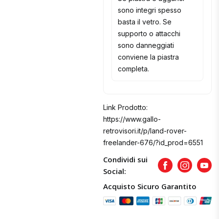
sono integri spesso
basta il vetro. Se
supporto o attacchi
sono danneggiati
conviene la piastra
completa.
Link Prodotto:
https://www.gallo-
retrovisori.it/p/land-rover-
freelander-676/?id_prod=6551
Condividi sui
Facebook
Instagram
Yout
Social:
Acquisto Sicuro Garantito