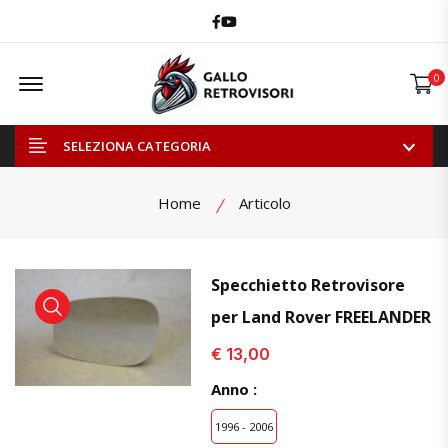
Facebook
Youtube
Offcanvas Menu Open
0
SELEZIONA CATEGORIA
Home
Articolo
Specchietto Retrovisore
per Land Rover FREELANDER
visualizza prodotto
visualizza prodotto
visual
€ 13,00
Anno :
1996 - 2006