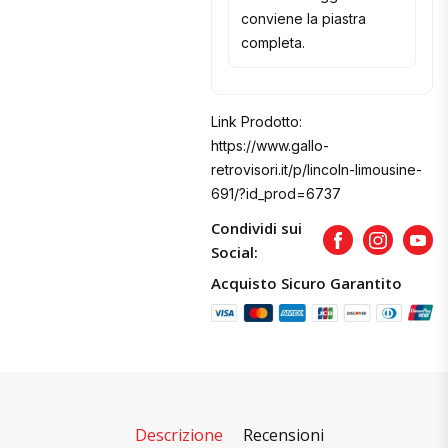
conviene la piastra
completa.
Link Prodotto:
https://www.gallo-
retrovisori.it/p/lincoln-limousine-
691/?id_prod=6737
Condividi sui
Facebook
Instagram
Yout
Social:
Acquisto Sicuro Garantito
Descrizione
Recensioni