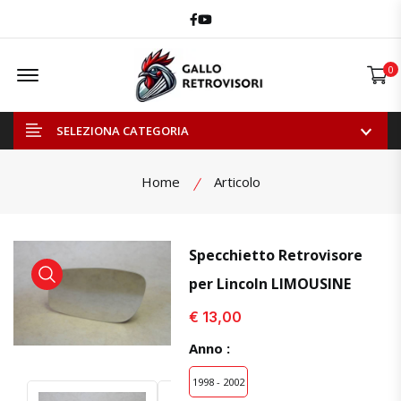
Facebook
Youtube
Offcanvas Menu Open
0
SELEZIONA CATEGORIA
Home
Articolo
Specchietto Retrovisore
per Lincoln LIMOUSINE
visualizza prodotto
visualizza prodotto
€ 13,00
Anno :
1998 - 2002