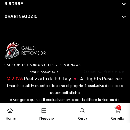
RISORSE
ORARI NEGOZIO
GALLO RETROVISORI S.N.C. DI GALLO BRUNO & C.
Consenso Preferenze
P.Iva 10333080017
©
2026
Realizzato da
FR Italy
♥
. All Rights Reserved.
I marchi citati in questo sito sono di proprietà esclusiva delle case
automobilistiche
e vengono qui usati esclusivamente per facilitare la ricerca dei
veicoli ai nostri clienti.
0
Home
Negozio
Cerca
Carrello