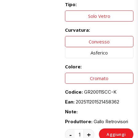
Tipo:
Solo Vetro
Curvatura:
Convesso
Asferico
Colore:
Cromato
Codice:
GR20011SCC-K
Ean:
202511201521458362
Note:
Produttore:
Gallo Retrovisori
-
+
Aggiungi