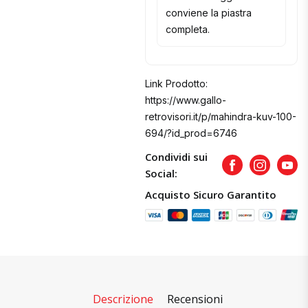
conviene la piastra
completa.
Link Prodotto:
https://www.gallo-
retrovisori.it/p/mahindra-kuv-100-
694/?id_prod=6746
Condividi sui
Facebook
Instagram
Yout
Social:
Acquisto Sicuro Garantito
Descrizione
Recensioni