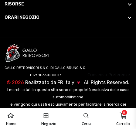
RISORSE
ORARI NEGOZIO
GALLO RETROVISORI S.N.C. DI GALLO BRUNO & C.
Consenso Preferenze
P.Iva 10333080017
©
2026
Realizzato da
FR Italy
♥
. All Rights Reserved.
I marchi citati in questo sito sono di proprietà esclusiva delle case
automobilistiche
e vengono qui usati esclusivamente per facilitare la ricerca dei
veicoli ai nostri clienti.
0
Home
Negozio
Cerca
Carrello