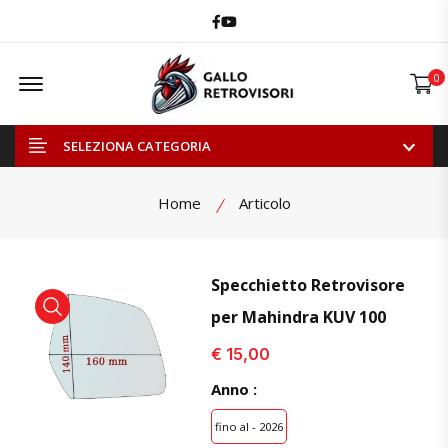
Facebook
Youtube
Offcanvas Menu Open
0
SELEZIONA CATEGORIA
Home
Articolo
Specchietto Retrovisore
per Mahindra KUV 100
visualizza prodotto
visualizza prodotto
visual
€ 15,00
Anno :
fino al - 2026