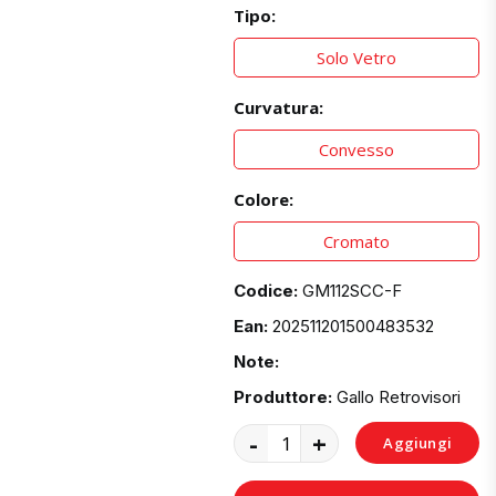
Tipo:
Solo Vetro
Curvatura:
Convesso
Colore:
Cromato
Codice:
GM112SCC-F
Ean:
202511201500483532
Note:
Produttore:
Gallo Retrovisori
-
+
Aggiungi
al