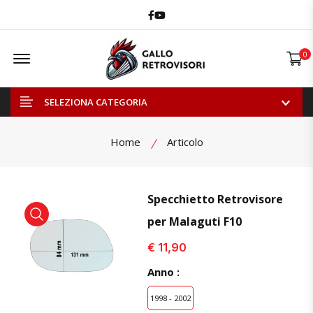
Facebook
Youtube
Offcanvas Menu Open
0
SELEZIONA CATEGORIA
Home
Articolo
Specchietto Retrovisore
per Malaguti F10
visualizza prodotto
visualizza prodotto
visual
€ 11,90
Anno :
1998 - 2002