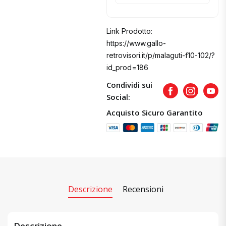
Link Prodotto:
https://www.gallo-
retrovisori.it/p/malaguti-f10-102/?
id_prod=186
Condividi sui
Facebook
Instagram
Yout
Social:
Acquisto Sicuro Garantito
Descrizione
Recensioni
Descrizione