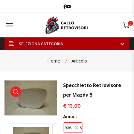
Facebook
Youtube
Offcanvas Menu Open
0
SELEZIONA CATEGORIA
Home
Articolo
Specchietto Retrovisore
per Mazda 5
visualizza prodotto
visualizza prodotto
€ 13,00
Anno :
2005 - 2015