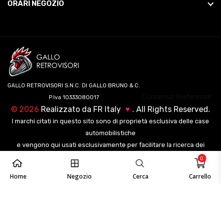
ORARI NEGOZIO
GALLO RETROVISORI S.N.C. DI GALLO BRUNO & C.
Consenso Preferenze
P.Iva 10333080017
©
2026
Realizzato da
FR Italy
♥
. All Rights Reserved.
I marchi citati in questo sito sono di proprietà esclusiva delle case
automobilistiche
e vengono qui usati esclusivamente per facilitare la ricerca dei
veicoli ai nostri clienti.
0
Home
Negozio
Cerca
Carrello