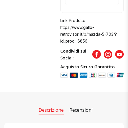
Link Prodotto:
https://www.gallo-
retrovisori.it/p/mazda-5-703/?
id_prod=6856
Condividi sui
Facebook
Instagram
Yout
Social:
Acquisto Sicuro Garantito
Descrizione
Recensioni