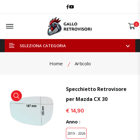
Facebook
Youtube
Offcanvas Menu Open
0
SELEZIONA CATEGORIA
Home
Articolo
Specchietto Retrovisore
per Mazda CX 30
visualizza prodotto
visualizza prodotto
visual
€ 14,90
Anno :
2019 - 2026