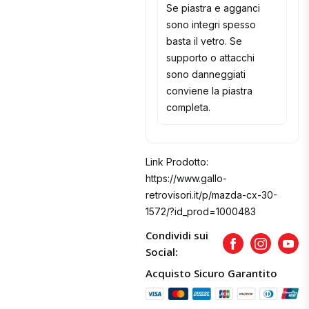
Se piastra e agganci
sono integri spesso
basta il vetro. Se
supporto o attacchi
sono danneggiati
conviene la piastra
completa.
Link Prodotto:
https://www.gallo-
retrovisori.it/p/mazda-cx-30-
1572/?id_prod=1000483
Condividi sui
Facebook
Instagram
Yout
Social:
Acquisto Sicuro Garantito