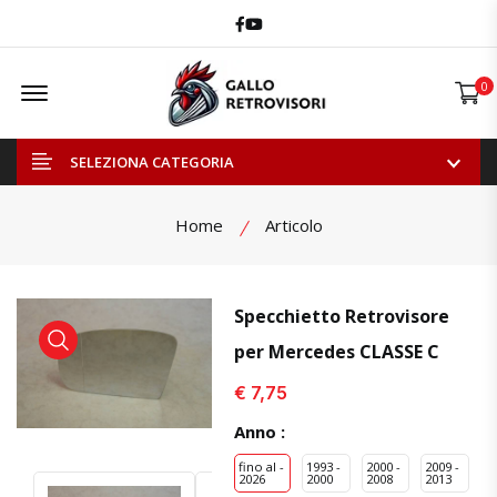
Facebook
Youtube
Offcanvas Menu Open
0
SELEZIONA CATEGORIA
Home
Articolo
Specchietto Retrovisore
per Mercedes CLASSE C
visualizza prodotto
visualizza prodotto
€ 7,75
Anno :
fino al -
1993 -
2000 -
2009 -
2026
2000
2008
2013