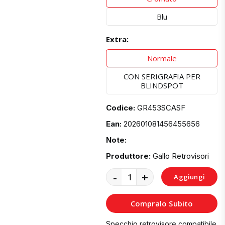
Blu
Extra:
Normale
CON SERIGRAFIA PER
BLINDSPOT
Codice:
GR453SCASF
Ean:
202601081456455656
Note:
Produttore:
Gallo Retrovisori
-
+
Aggiungi
al
Compralo Subito
Carrello
Specchio retrovisore compatibile