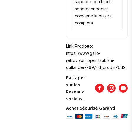
supporto o attacchi
sono danneggiati
conviene la piastra
completa.
Link Prodotto:
https://www.gallo-
retrovisori.it/p/mitsubishi-
outlander-769/?id_prod=7642
Partager
sur les
Facebook
Instagram
Yout
Réseaux
Sociaux:
Achat Sécurisé Garanti