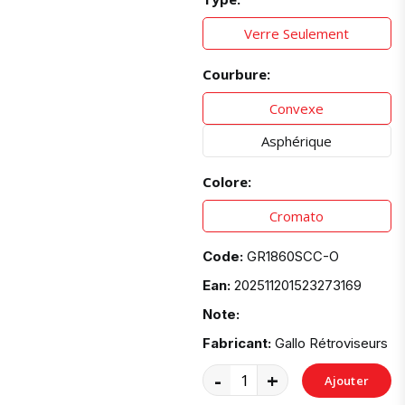
Verre Seulement
Courbure:
Convexe
Asphérique
Colore:
Cromato
Code:
GR1860SCC-O
Ean:
202511201523273169
Note:
Fabricant:
Gallo Rétroviseurs
-
+
Ajouter