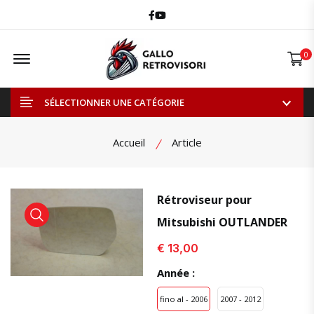
Facebook
Youtube
Offcanvas Menu Open
0
SÉLECTIONNER UNE CATÉGORIE
Accueil
Article
Rétroviseur pour
Mitsubishi OUTLANDER
voir le produit
voir le produit
voi
€ 13,00
Année :
fino al - 2006
2007 - 2012