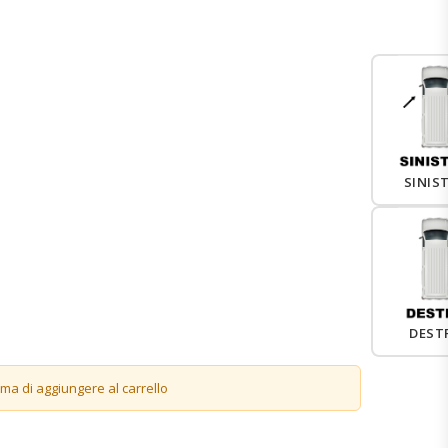
SINIS
DEST
ima di aggiungere al carrello