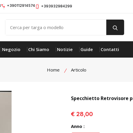
t
+390112914574
+393932984299
Negozio
Chi Siamo
Notizie
Guide
Contatti
Home
Articolo
Specchietto Retrovisore 
visualizza prodotto
€ 28,00
Anno :