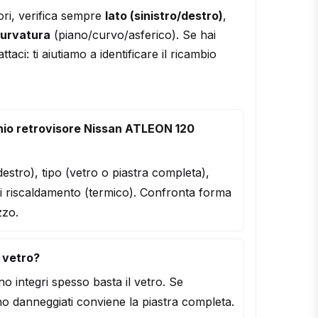
ori, verifica sempre
lato (sinistro/destro)
,
urvatura
(piano/curvo/asferico). Se hai
ttaci: ti aiutiamo a identificare il ricambio
hio retrovisore Nissan ATLEON 120
/destro), tipo (vetro o piastra completa),
i riscaldamento (termico). Confronta forma
zzo.
l vetro?
o integri spesso basta il vetro. Se
o danneggiati conviene la piastra completa.