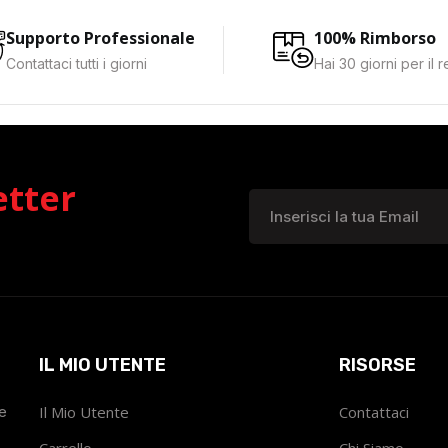
Supporto Professionale
100% Rimborso
Contattaci tutti i giorni
Hai 30 giorni per il 
etter
IL MIO UTENTE
RISORSE
he
Il Mio Utente
Contattaci