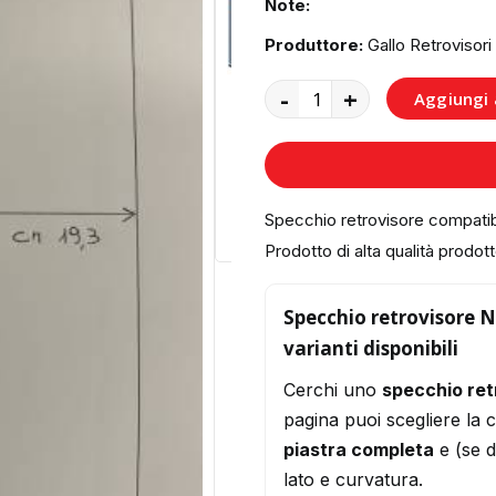
Note:
Produttore:
Gallo Retrovisori
-
+
Aggiungi a
Specchio retrovisore compati
Prodotto di alta qualità prodotto
Specchio retrovisore N
varianti disponibili
Cerchi uno
specchio re
pagina puoi scegliere la 
piastra completa
e (se d
lato e curvatura.