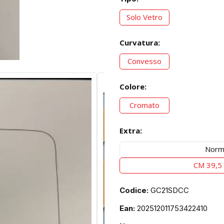
Solo Vetro
Curvatura:
Convesso
Colore:
Cromato
Extra:
Norm
CM 39,5 
Codice:
GC21SDCC
Ean:
202512011753422410