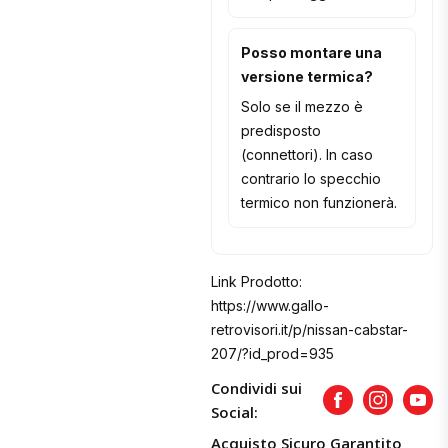
Posso montare una
versione termica?
Solo se il mezzo è
predisposto
(connettori). In caso
contrario lo specchio
termico non funzionerà.
Link Prodotto:
https://www.gallo-
retrovisori.it/p/nissan-cabstar-
207/?id_prod=935
Condividi sui
Facebook
Instagram
Yout
Social:
Acquisto Sicuro Garantito