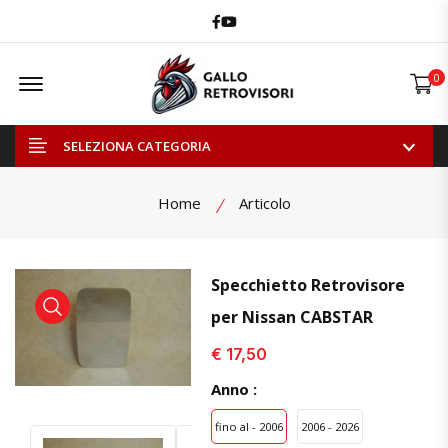
Facebook
Youtube
Offcanvas Menu Open
0
SELEZIONA CATEGORIA
Home
Articolo
Specchietto Retrovisore
per Nissan CABSTAR
visualizza prodotto
visualizza prodotto
€ 17,50
Anno :
fino al - 2006
2006 - 2026