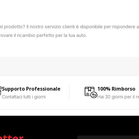
del prodotto? Il nostro servizio clienti è disponibile per rispondere
ovare il ricambio perfetto per la tua auto.
Supporto Professionale
100% Rimborso
Contattaci tutti i giorni
Hai 30 giorni per il 
etter