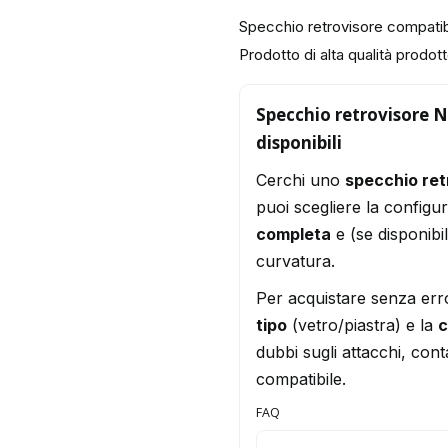
Specchio retrovisore compati
Prodotto di alta qualità prodotto
Specchio retrovisore Ni
disponibili
Cerchi uno
specchio ret
puoi scegliere la configu
completa
e (se disponibi
curvatura.
Per acquistare senza err
tipo
(vetro/piastra) e la
c
dubbi sugli attacchi, conta
compatibile.
FAQ