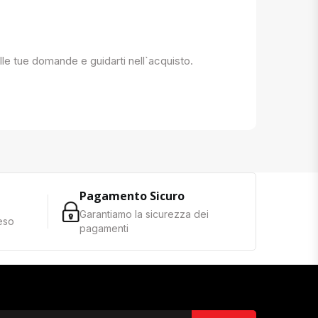
 alle tue domande e guidarti nell`acquisto.
Pagamento Sicuro
Garantiamo la sicurezza dei
reso
pagamenti