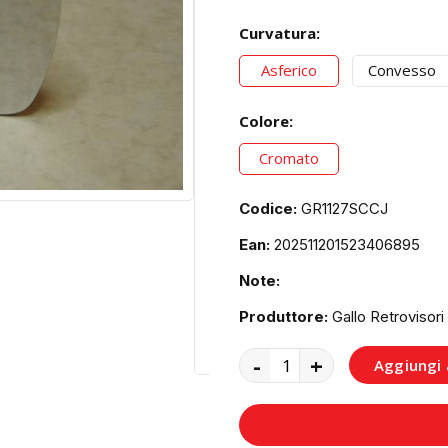
Curvatura:
Asferico
Convesso
Colore:
Cromato
Codice:
GR1127SCCJ
Ean:
202511201523406895
Note:
Produttore:
Gallo Retrovisori
-
+
Aggiungi a