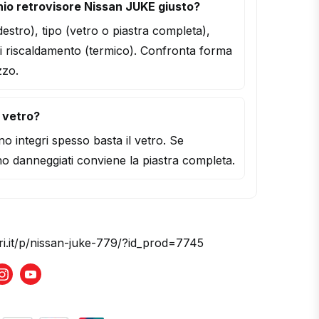
io retrovisore Nissan JUKE giusto?
/destro), tipo (vetro o piastra completa),
i riscaldamento (termico). Confronta forma
zzo.
l vetro?
o integri spesso basta il vetro. Se
o danneggiati conviene la piastra completa.
ri.it/p/nissan-juke-779/?id_prod=7745
book
Instagram
Youtube