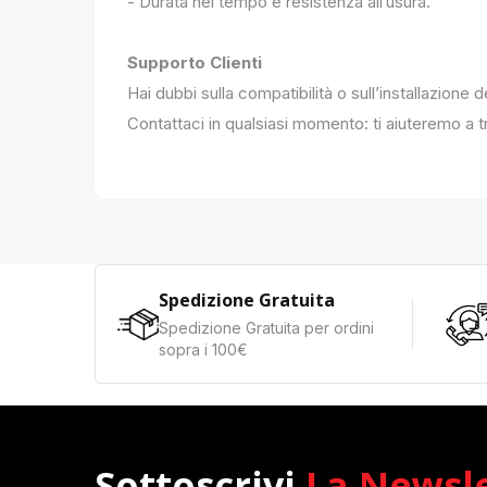
- Durata nel tempo e resistenza all’usura.
Supporto Clienti
Hai dubbi sulla compatibilità o sull’installazione 
Contattaci in qualsiasi momento: ti aiuteremo a tr
Spedizione Gratuita
Spedizione Gratuita per ordini
sopra i 100€
Sottoscrivi
La Newsl