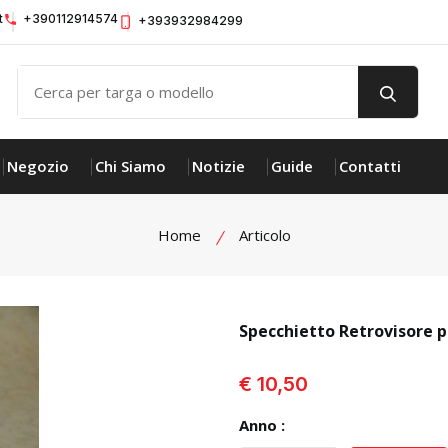
t
+390112914574
+393932984299
Negozio
Chi Siamo
Notizie
Guide
Contatti
Home
Articolo
Specchietto Retrovisore p
visualizza prodotto
€ 10,50
Anno :