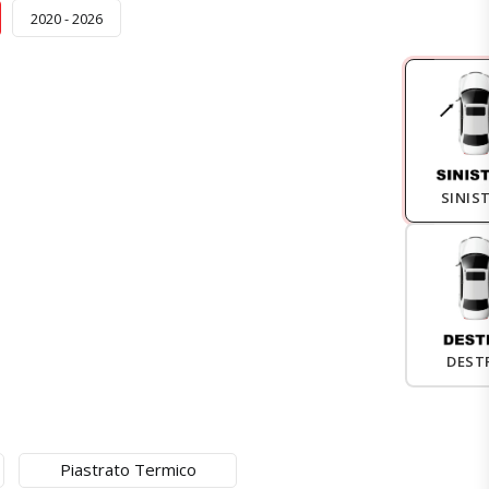
2020 - 2026
SINIS
DEST
Piastrato Termico