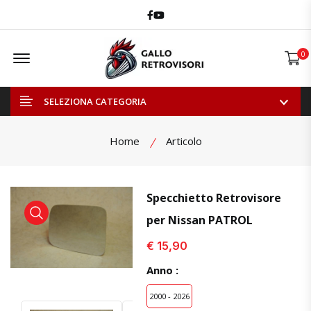
Facebook
Youtube
Offcanvas Menu Open
0
SELEZIONA CATEGORIA
Home
Articolo
Specchietto Retrovisore
per Nissan PATROL
visualizza prodotto
visualizza prodotto
€ 15,90
Anno :
2000 - 2026