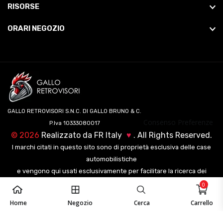
RISORSE
ORARI NEGOZIO
GALLO RETROVISORI S.N.C. DI GALLO BRUNO & C.
Consenso Preferenze
P.Iva 10333080017
©
2026
Realizzato da
FR Italy
♥
. All Rights Reserved.
I marchi citati in questo sito sono di proprietà esclusiva delle case
automobilistiche
e vengono qui usati esclusivamente per facilitare la ricerca dei
veicoli ai nostri clienti.
0
Home
Negozio
Cerca
Carrello