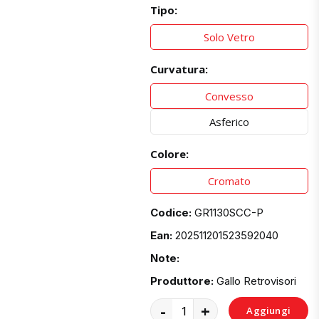
Tipo:
Solo Vetro
Curvatura:
Convesso
Asferico
Colore:
Cromato
Codice:
GR1130SCC-P
Ean:
202511201523592040
Note:
Produttore:
Gallo Retrovisori
-
+
Aggiungi