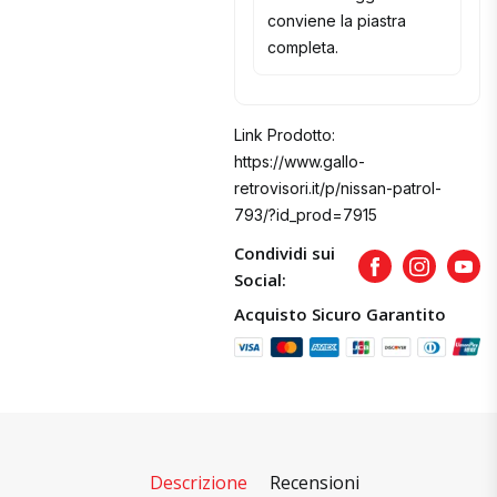
conviene la piastra
completa.
Link Prodotto:
https://www.gallo-
retrovisori.it/p/nissan-patrol-
793/?id_prod=7915
Condividi sui
Facebook
Instagram
Yout
Social:
Acquisto Sicuro Garantito
Descrizione
Recensioni