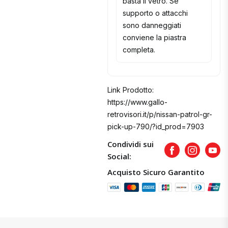
basta il vetro. Se
supporto o attacchi
sono danneggiati
conviene la piastra
completa.
Link Prodotto:
https://www.gallo-
retrovisori.it/p/nissan-patrol-gr-
pick-up-790/?id_prod=7903
Condividi sui
Facebook
Instagram
Yout
Social:
Acquisto Sicuro Garantito