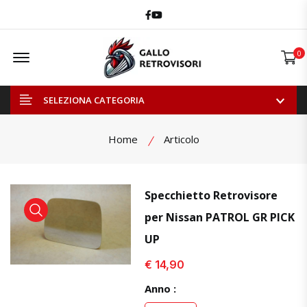
Facebook
Youtube
Offcanvas Menu Open
0
SELEZIONA CATEGORIA
Home
Articolo
Specchietto Retrovisore
per Nissan PATROL GR PICK
visualizza prodotto
visualizza prodotto
visual
UP
€ 14,90
Anno :