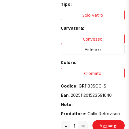
Tipo:
Solo Vetro
Curvatura:
Convesso
Asferico
Colore:
Cromato
Codice:
GR1133SCC-S
Ean:
202511201523591640
Note:
Produttore:
Gallo Retrovisori
-
+
Aggiungi