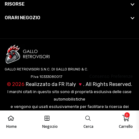
RISORSE
ORARI NEGOZIO
GALLO RETROVISORI S.N.C. DI GALLO BRUNO & C.
Consenso Preferenze
P.Iva 10333080017
©
2026
Realizzato da
FR Italy
♥
. All Rights Reserved.
I marchi citati in questo sito sono di proprietà esclusiva delle case
automobilistiche
e vengono qui usati esclusivamente per facilitare la ricerca dei
veicoli ai nostri clienti.
0
Home
Negozio
Cerca
Carrello