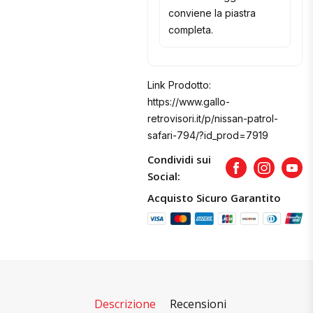
conviene la piastra
completa.
Link Prodotto:
https://www.gallo-
retrovisori.it/p/nissan-patrol-
safari-794/?id_prod=7919
Condividi sui
Facebook
Instagram
Yout
Social:
Acquisto Sicuro Garantito
Descrizione
Recensioni