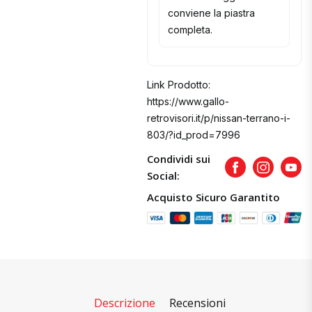
conviene la piastra
completa.
Link Prodotto:
https://www.gallo-
retrovisori.it/p/nissan-terrano-i-
803/?id_prod=7996
Condividi sui
Facebook
Instagram
Yout
Social:
Acquisto Sicuro Garantito
Descrizione
Recensioni