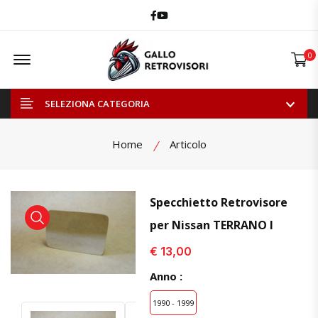
Facebook
Youtube
Offcanvas Menu Open
0
SELEZIONA CATEGORIA
Home
Articolo
Specchietto Retrovisore
per Nissan TERRANO I
visualizza prodotto
visualizza prodotto
€ 13,00
Anno :
1990 - 1999