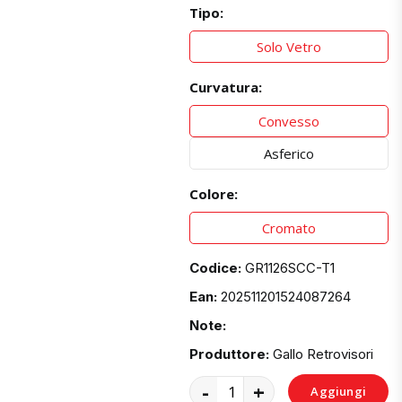
Tipo:
Solo Vetro
Curvatura:
Convesso
Asferico
Colore:
Cromato
Codice:
GR1126SCC-T1
Ean:
202511201524087264
Note:
Produttore:
Gallo Retrovisori
-
+
Aggiungi