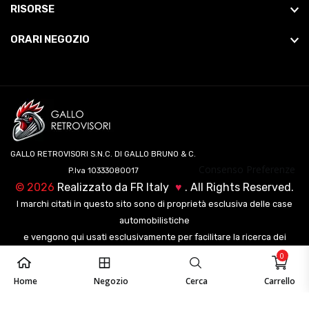
RISORSE
ORARI NEGOZIO
GALLO RETROVISORI S.N.C. DI GALLO BRUNO & C.
Consenso Preferenze
P.Iva 10333080017
©
2026
Realizzato da
FR Italy
♥
. All Rights Reserved.
I marchi citati in questo sito sono di proprietà esclusiva delle case
automobilistiche
e vengono qui usati esclusivamente per facilitare la ricerca dei
veicoli ai nostri clienti.
0
Home
Negozio
Cerca
Carrello