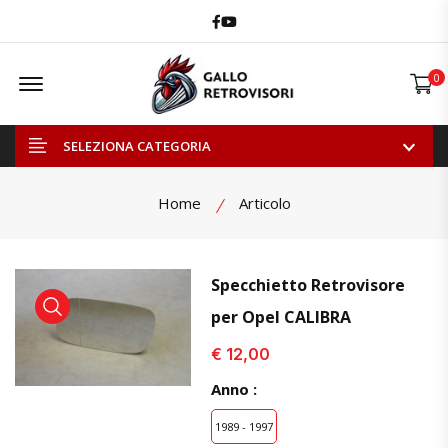
Facebook
Youtube
Offcanvas Menu Open
0
SELEZIONA CATEGORIA
Home
Articolo
Specchietto Retrovisore
per Opel CALIBRA
visualizza prodotto
visualizza prodotto
visual
€ 12,00
Anno :
1989 - 1997