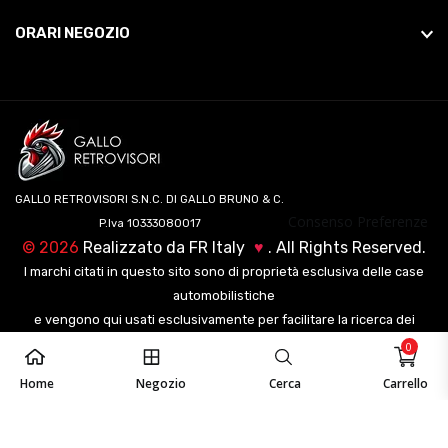
ORARI NEGOZIO
GALLO RETROVISORI S.N.C. DI GALLO BRUNO & C.
Consenso Preferenze
P.Iva 10333080017
©
2026
Realizzato da
FR Italy
♥
. All Rights Reserved.
I marchi citati in questo sito sono di proprietà esclusiva delle case
automobilistiche
e vengono qui usati esclusivamente per facilitare la ricerca dei
veicoli ai nostri clienti.
0
Home
Negozio
Cerca
Carrello