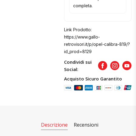
completa.
Link Prodotto:
https://www.gallo-
retrovisori.it/p/opel-calibra-819/?
id_prod=8129
Condividi sui
Facebook
Instagram
Yout
Social:
Acquisto Sicuro Garantito
Descrizione
Recensioni