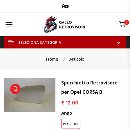
Facebook
Youtube
Offcanvas Menu Open
0
SELEZIONA CATEGORIA
Home
Articolo
Specchietto Retrovisore
per Opel CORSA B
visualizza prodotto
visualizza prodotto
visual
€ 12,00
Anno :
1993 - 2000