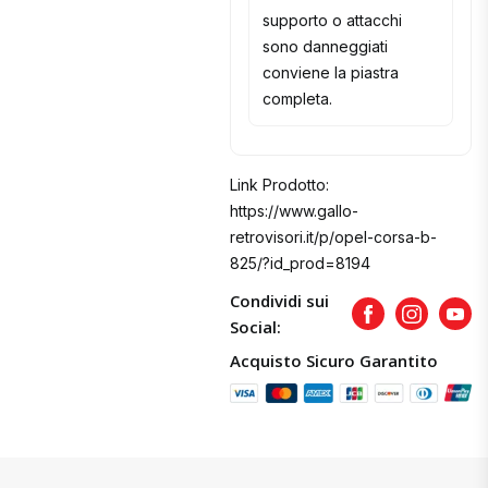
supporto o attacchi
sono danneggiati
conviene la piastra
completa.
Link Prodotto:
https://www.gallo-
retrovisori.it/p/opel-corsa-b-
825/?id_prod=8194
Condividi sui
Facebook
Instagram
Yout
Social:
Acquisto Sicuro Garantito