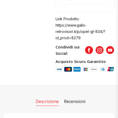
Link Prodotto:
https://www.gallo-
retrovisori.it/p/opel-gt-834/?
id_prod=8279
Condividi sui
Facebook
Instagram
Yout
Social:
Acquisto Sicuro Garantito
Descrizione
Recensioni