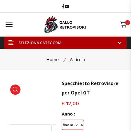
Facebook
Youtube
Offcanvas Menu Open
0
SELEZIONA CATEGORIA
Home
Articolo
Specchietto Retrovisore
per Opel GT
visualizza prodotto
visualizza prodotto
€ 12,00
Anno :
fino al - 2026