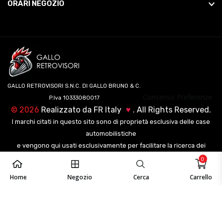
ORARI NEGOZIO
GALLO RETROVISORI S.N.C. DI GALLO BRUNO & C.
Consenso Preferenze
P.Iva 10333080017
©
2026
Realizzato da
FR Italy
♥
. All Rights Reserved.
I marchi citati in questo sito sono di proprietà esclusiva delle case
automobilistiche
e vengono qui usati esclusivamente per facilitare la ricerca dei
veicoli ai nostri clienti.
0
Home
Negozio
Cerca
Carrello