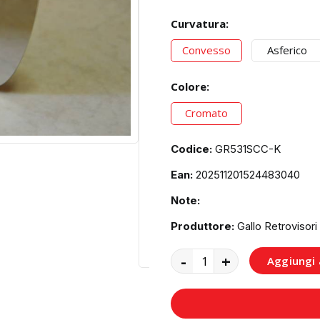
Curvatura:
Convesso
Asferico
Colore:
Cromato
Codice:
GR531SCC-K
Ean:
202511201524483040
Note:
Produttore:
Gallo Retrovisori
-
+
Aggiungi a