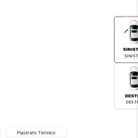
SINIS
DEST
Piastrato Termico