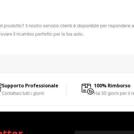
del prodotto? Il nostro servizio clienti è disponibile per rispondere
ovare il ricambio perfetto per la tua auto.
Supporto Professionale
100% Rimborso
Contattaci tutti i giorni
Hai 30 giorni per il 
etter