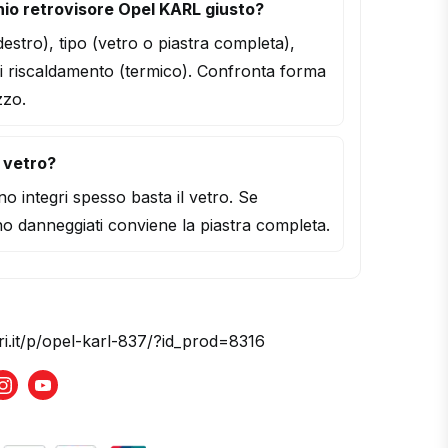
io retrovisore Opel KARL giusto?
/destro), tipo (vetro o piastra completa),
i riscaldamento (termico). Confronta forma
zzo.
l vetro?
o integri spesso basta il vetro. Se
o danneggiati conviene la piastra completa.
ri.it/p/opel-karl-837/?id_prod=8316
book
Instagram
Youtube