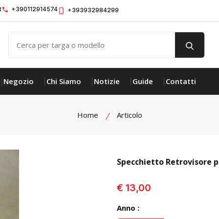
t
+390112914574
+393932984299
Negozio
Chi Siamo
Notizie
Guide
Contatti
Home
Articolo
Specchietto Retrovisore 
visualizza prodotto
€ 13,00
Anno :