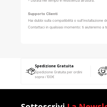
- Durata nel tempo e resistenza all’usura.
Supporto Clienti
Hai dubbi sulla compatibilità o sull’installazione 
Contattaci in qualsiasi momento: ti aiuteremo a tr
Spedizione Gratuita
Spedizione Gratuita per ordini
sopra i 100€
Sottoscrivi
La Newsl