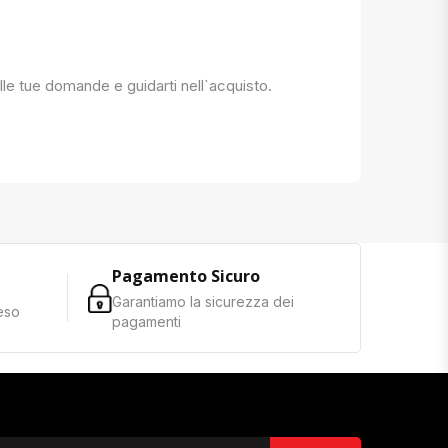
 alle tue domande e guidarti nell`acquisto.
Pagamento Sicuro
Garantiamo la sicurezza dei
reso
pagamenti