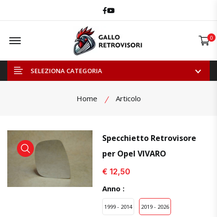
Facebook
Youtube
Offcanvas Menu Open
0
SELEZIONA CATEGORIA
Home
Articolo
Specchietto Retrovisore
per Opel VIVARO
visualizza prodotto
visualizza prodotto
visual
€ 12,50
Anno :
1999 - 2014
2019 - 2026