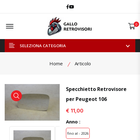
Facebook
Youtube
Offcanvas Menu Open
0
SELEZIONA CATEGORIA
Home
Articolo
Specchietto Retrovisore
per Peugeot 106
visualizza prodotto
visualizza prodotto
€ 11,00
Anno :
fino al - 2026