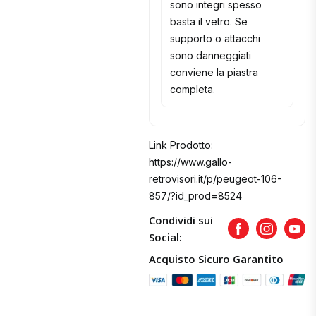
sono integri spesso
basta il vetro. Se
supporto o attacchi
sono danneggiati
conviene la piastra
completa.
Link Prodotto:
https://www.gallo-
retrovisori.it/p/peugeot-106-
857/?id_prod=8524
Condividi sui
Facebook
Instagram
Yout
Social:
Acquisto Sicuro Garantito