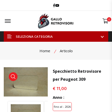
Facebook
Youtube
Offcanvas Menu Open
0
SELEZIONA CATEGORIA
Home
Articolo
Specchietto Retrovisore
per Peugeot 309
visualizza prodotto
visualizza prodotto
€ 11,00
Anno :
fino al - 2026