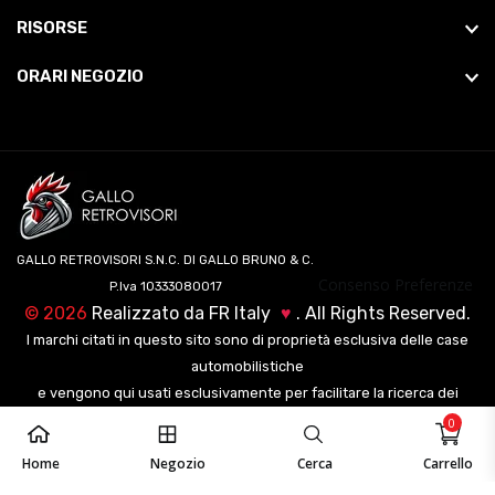
RISORSE
ORARI NEGOZIO
GALLO RETROVISORI S.N.C. DI GALLO BRUNO & C.
Consenso Preferenze
P.Iva 10333080017
©
2026
Realizzato da
FR Italy
♥
. All Rights Reserved.
I marchi citati in questo sito sono di proprietà esclusiva delle case
automobilistiche
e vengono qui usati esclusivamente per facilitare la ricerca dei
veicoli ai nostri clienti.
0
Home
Negozio
Cerca
Carrello