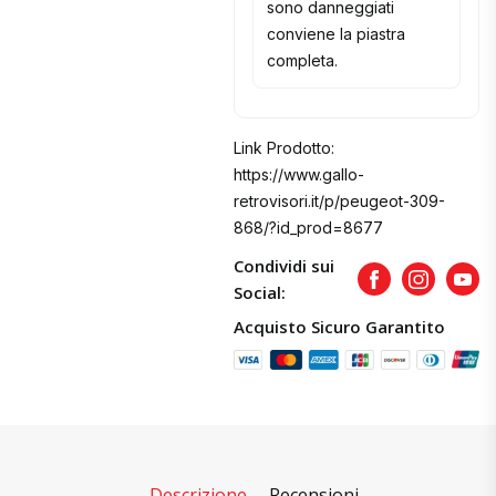
sono danneggiati
conviene la piastra
completa.
Link Prodotto:
https://www.gallo-
retrovisori.it/p/peugeot-309-
868/?id_prod=8677
Condividi sui
Facebook
Instagram
Yout
Social:
Acquisto Sicuro Garantito
Descrizione
Recensioni