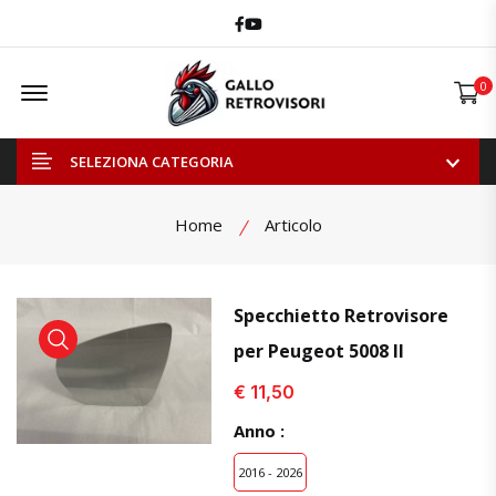
Facebook
Youtube
Offcanvas Menu Open
0
SELEZIONA CATEGORIA
Home
Articolo
Specchietto Retrovisore
per Peugeot 5008 II
visualizza prodotto
visualizza prodotto
visual
€ 11,50
Anno :
2016 - 2026