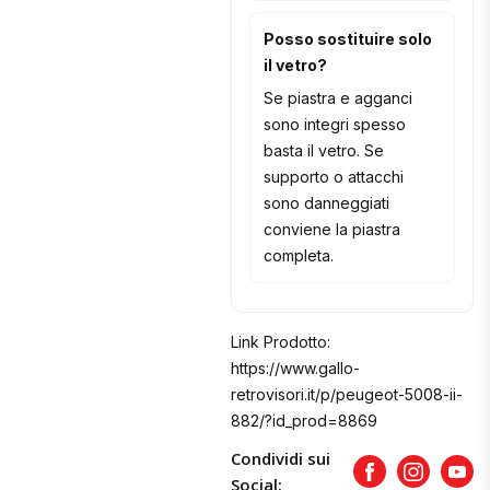
Posso sostituire solo
il vetro?
Se piastra e agganci
sono integri spesso
basta il vetro. Se
supporto o attacchi
sono danneggiati
conviene la piastra
completa.
Link Prodotto:
https://www.gallo-
retrovisori.it/p/peugeot-5008-ii-
882/?id_prod=8869
Condividi sui
Facebook
Instagram
Yout
Social: