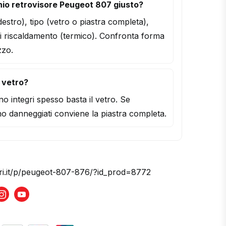
io retrovisore Peugeot 807 giusto?
/destro), tipo (vetro o piastra completa),
i riscaldamento (termico). Confronta forma
zzo.
l vetro?
o integri spesso basta il vetro. Se
o danneggiati conviene la piastra completa.
ori.it/p/peugeot-807-876/?id_prod=8772
book
Instagram
Youtube