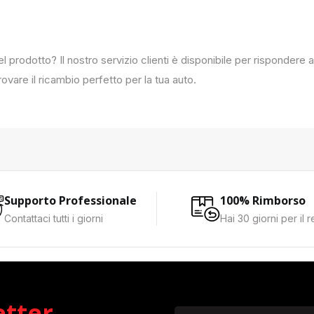
del prodotto? Il nostro servizio clienti è disponibile per rispondere
ovare il ricambio perfetto per la tua auto.
Supporto Professionale
100% Rimborso
Contattaci tutti i giorni
Hai 30 giorni per il 
etter