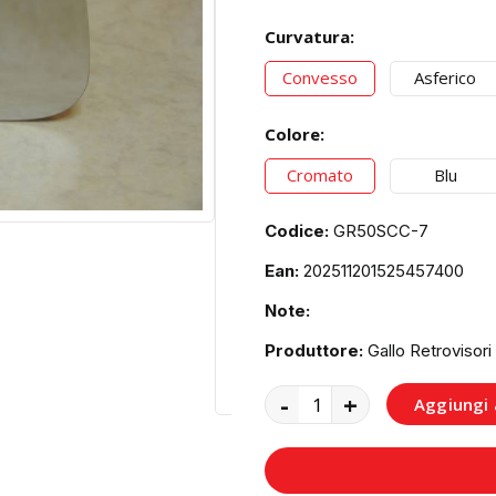
Curvatura:
Convesso
Asferico
Colore:
Cromato
Blu
Codice:
GR50SCC-7
Ean:
202511201525457400
Note:
Produttore:
Gallo Retrovisori
-
+
Aggiungi a