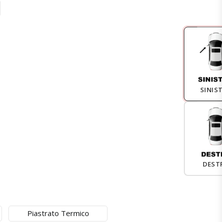
SINIS
DEST
Piastrato Termico