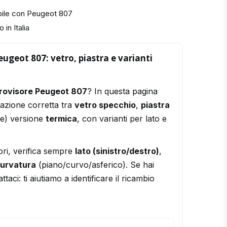
bile con Peugeot 807
 in Italia
eugeot 807: vetro, piastra e varianti
trovisore Peugeot 807
? In questa pagina
razione corretta tra
vetro specchio
,
piastra
le) versione
termica
, con varianti per lato e
ori, verifica sempre
lato (sinistro/destro)
,
urvatura
(piano/curvo/asferico). Se hai
ttaci: ti aiutiamo a identificare il ricambio