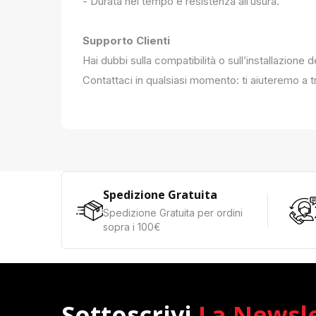
- Durata nel tempo e resistenza all’usura.
Supporto Clienti
Hai dubbi sulla compatibilità o sull’installazione 
Contattaci in qualsiasi momento: ti aiuteremo a tr
Spedizione Gratuita
Spedizione Gratuita per ordini
sopra i 100€
Sottoscrivi
La Newsl