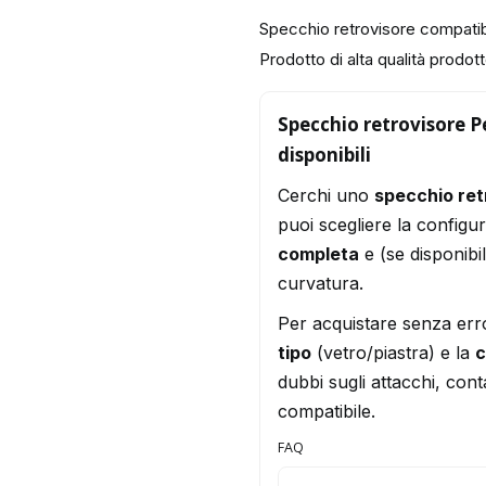
Specchio retrovisore compati
Prodotto di alta qualità prodotto
Specchio retrovisore P
disponibili
Cerchi uno
specchio re
puoi scegliere la configu
completa
e (se disponibi
curvatura.
Per acquistare senza err
tipo
(vetro/piastra) e la
c
dubbi sugli attacchi, conta
compatibile.
FAQ