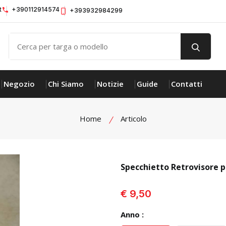
t
+390112914574
+393932984299
Negozio
Chi Siamo
Notizie
Guide
Contatti
Home
Articolo
Specchietto Retrovisore 
visualizza prodotto
€ 9,50
Anno :