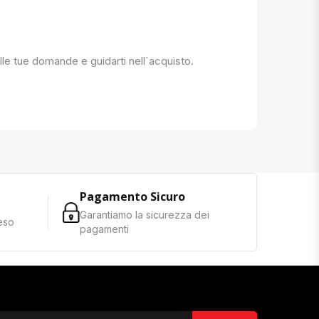
 alle tue domande e guidarti nell`acquisto.
Pagamento Sicuro
Garantiamo la sicurezza dei
reso
pagamenti