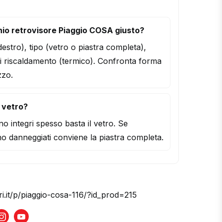
io retrovisore Piaggio COSA giusto?
/destro), tipo (vetro o piastra completa),
i riscaldamento (termico). Confronta forma
zzo.
l vetro?
o integri spesso basta il vetro. Se
o danneggiati conviene la piastra completa.
ri.it/p/piaggio-cosa-116/?id_prod=215
book
Instagram
Youtube