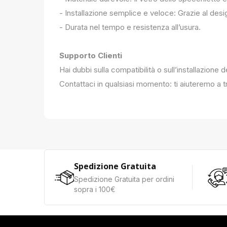
- Installazione semplice e veloce: Grazie al des
- Durata nel tempo e resistenza all’usura.
Supporto Clienti
Hai dubbi sulla compatibilità o sull’installazione 
Contattaci in qualsiasi momento: ti aiuteremo a tr
Spedizione Gratuita
Spedizione Gratuita per ordini
sopra i 100€