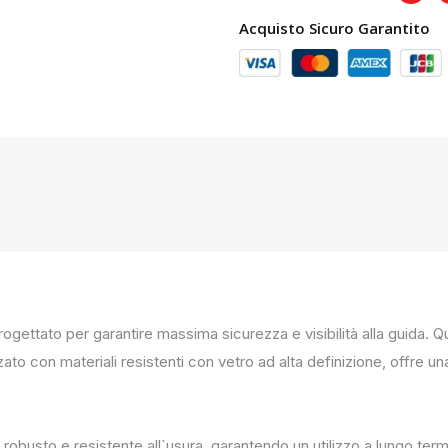
Acquisto Sicuro Garantito
progettato per garantire massima sicurezza e visibilità alla guida
zato con materiali resistenti con vetro ad alta definizione, offre un
 robusto e resistente all`usura, garantendo un utilizzo a lungo term