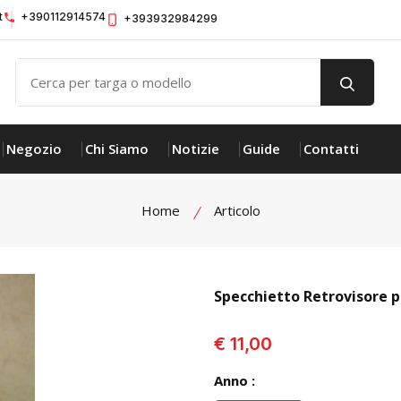
t
+390112914574
+393932984299
Negozio
Chi Siamo
Notizie
Guide
Contatti
Home
Articolo
Specchietto Retrovisore 
visualizza prodotto
€ 11,00
Anno :