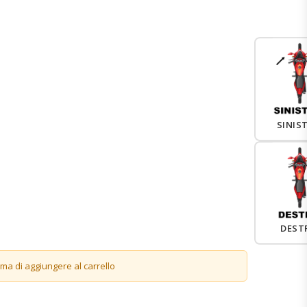
SINIS
DEST
ima di aggiungere al carrello