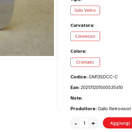
Solo Vetro
Curvatura:
Convesso
Colore:
Cromato
Codice:
GM13SDCC-C
Ean:
202511201500535410
Note:
Produttore:
Gallo Retrovisori
-
+
Aggiungi a