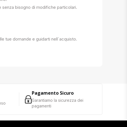
e senza bisogno di modifiche particolari.
 alle tue domande e guidarti nell`acquisto.
Pagamento Sicuro
Garantiamo la sicurezza dei
reso
pagamenti