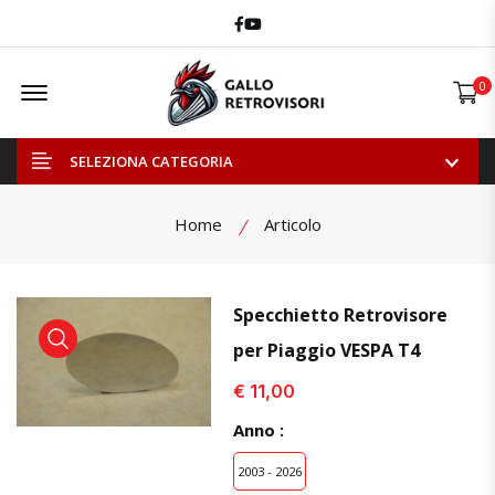
Facebook
Youtube
Offcanvas Menu Open
0
SELEZIONA CATEGORIA
Home
Articolo
Specchietto Retrovisore
per Piaggio VESPA T4
visualizza prodotto
visualizza prodotto
visual
€ 11,00
Anno :
2003 - 2026