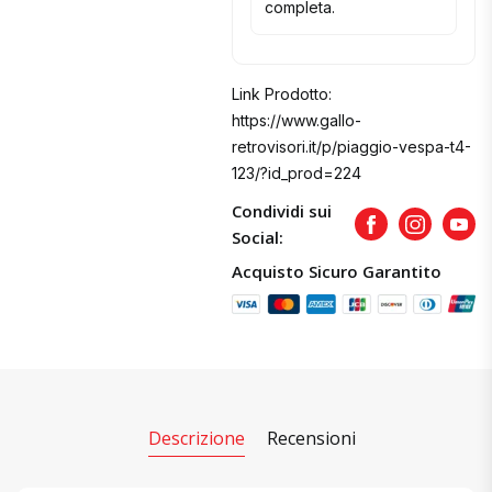
completa.
Link Prodotto:
https://www.gallo-
retrovisori.it/p/piaggio-vespa-t4-
123/?id_prod=224
Condividi sui
Facebook
Instagram
Yout
Social:
Acquisto Sicuro Garantito
Descrizione
Recensioni