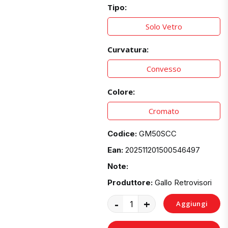
Tipo:
Solo Vetro
Curvatura:
Convesso
Colore:
Cromato
Codice:
GM50SCC
Ean:
202511201500546497
Note:
Produttore:
Gallo Retrovisori
-
+
Aggiungi
al