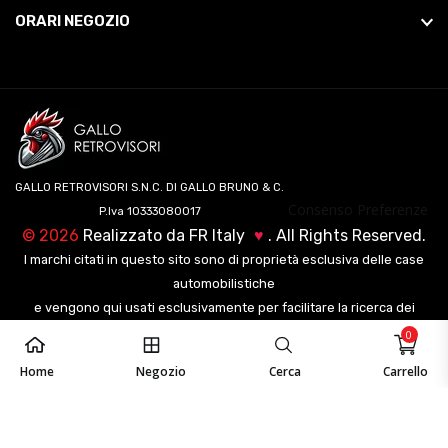
ORARI NEGOZIO
GALLO RETROVISORI S.N.C. DI GALLO BRUNO & C.
Consenso Preferenze
P.Iva 10333080017
©
2026
Realizzato da
FR Italy
♥
. All Rights Reserved.
I marchi citati in questo sito sono di proprietà esclusiva delle case
automobilistiche
e vengono qui usati esclusivamente per facilitare la ricerca dei
veicoli ai nostri clienti.
0
Home
Negozio
Cerca
Carrello