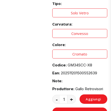
Tipo:
Solo Vetro
Curvatura:
Convesso
Colore:
Cromato
Codice:
GM34SCC-X8
Ean:
202511201500552639
Note:
Produttore:
Gallo Retrovisori
-
+
Aggiungi
al