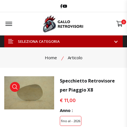
Facebook
Youtube
Offcanvas Menu Open
0
SELEZIONA CATEGORIA
Home
Articolo
Specchietto Retrovisore
per Piaggio X8
visualizza prodotto
visualizza prodotto
visual
€ 11,00
Anno :
fino al - 2026