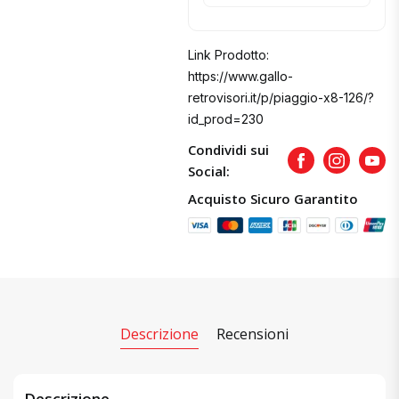
Link Prodotto:
https://www.gallo-
retrovisori.it/p/piaggio-x8-126/?
id_prod=230
Condividi sui
Facebook
Instagram
Yout
Social:
Acquisto Sicuro Garantito
Descrizione
Recensioni
Descrizione