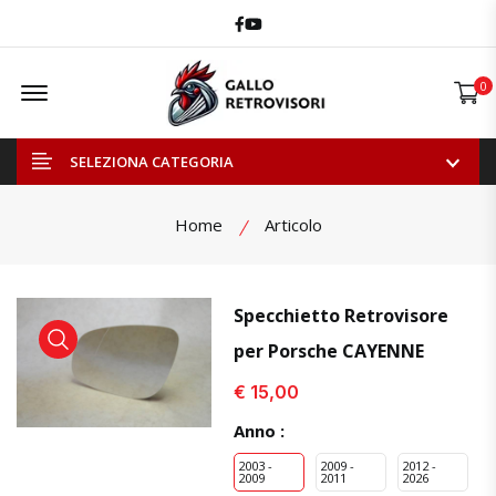
Facebook
Youtube
Offcanvas Menu Open
0
SELEZIONA CATEGORIA
Home
Articolo
Specchietto Retrovisore
per Porsche CAYENNE
visualizza prodotto
visualizza prodotto
visual
€ 15,00
Anno :
2003 -
2009 -
2012 -
2009
2011
2026