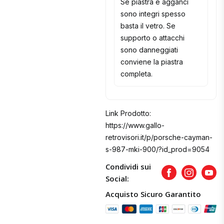
Se piastra e agganci
sono integri spesso
basta il vetro. Se
supporto o attacchi
sono danneggiati
conviene la piastra
completa.
Link Prodotto:
https://www.gallo-
retrovisori.it/p/porsche-cayman-
s-987-mki-900/?id_prod=9054
Condividi sui
Facebook
Instagram
Yout
Social:
Acquisto Sicuro Garantito