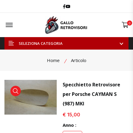
Facebook
Youtube
Offcanvas Menu Open
0
SELEZIONA CATEGORIA
Home
Articolo
Specchietto Retrovisore
per Porsche CAYMAN S
visualizza prodotto
visualizza prodotto
visual
(987) MKI
€ 15,00
Anno :