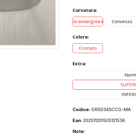
Curvatura:
Grandangolare
Convesso
Colore:
Cromato
Extra:
Norm
SUPER
INFER
Codice:
GR5034SCCG-MA
Ean:
202511201505121536
Note: