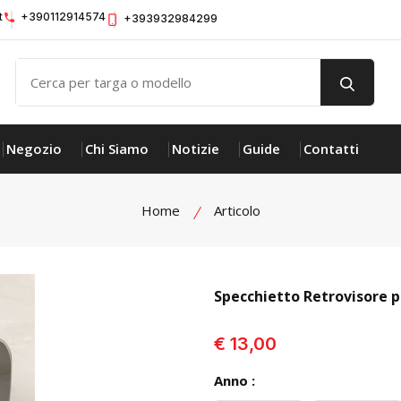
t
+390112914574
+393932984299
Negozio
Chi Siamo
Notizie
Guide
Contatti
Home
Articolo
Specchietto Retrovisore 
visualizza prodotto
€ 13,00
Anno :