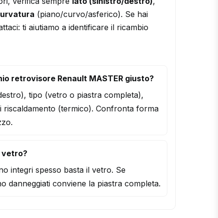
ori, verifica sempre
lato (sinistro/destro)
,
urvatura
(piano/curvo/asferico). Se hai
ttaci: ti aiutiamo a identificare il ricambio
hio retrovisore Renault MASTER giusto?
/destro), tipo (vetro o piastra completa),
i riscaldamento (termico). Confronta forma
zzo.
l vetro?
o integri spesso basta il vetro. Se
o danneggiati conviene la piastra completa.