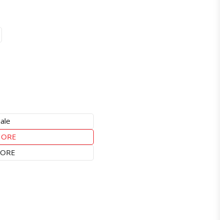
ale
IORE
IORE