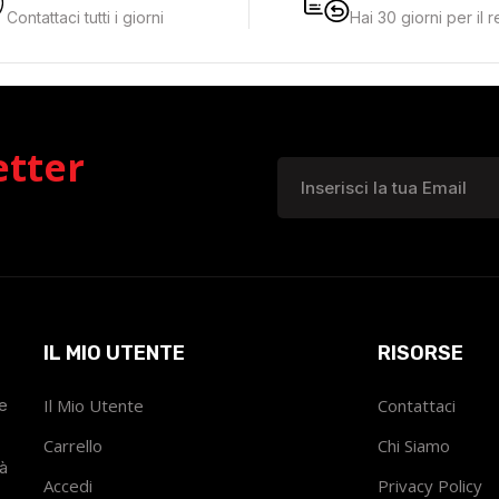
Contattaci tutti i giorni
Hai 30 giorni per il 
etter
IL MIO UTENTE
RISORSE
he
Il Mio Utente
Contattaci
Carrello
Chi Siamo
tà
Accedi
Privacy Policy