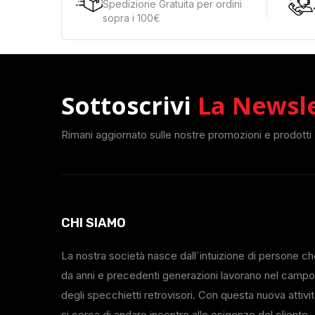
Spedizione Gratuita per ordini
sopra i 100€
Sottoscrivi
La Newsl
Rimani aggiornato sulle nostre promozioni e prodotti
CHI SIAMO
La nostra società nasce dall`intuizione di persone c
da anni e precedenti generazioni lavorano nel campo
degli specchietti retrovisori. Con questa nuova attivi
si cerca di andare incontro alle esigenze del cliente