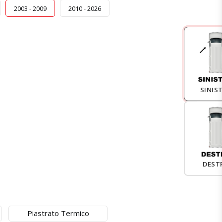
2003 - 2009
2010 - 2026
SINIS
DEST
Piastrato Termico