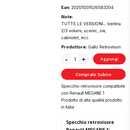
Ean:
202511201526583204
Note:
TUTTE LE VERSIONI… berlina
2/3 volumi, scenic, sw,
cabriolet, ecc
Produttore:
Gallo Retrovisori
-
+
Aggiungi
al
Compralo Subito
Carrello
Specchio retrovisore compatibile
con Renault MEGANE 1
Prodotto di alta qualità prodotto
in Italia
Specchio retrovisore
Renault MEGANE 1: