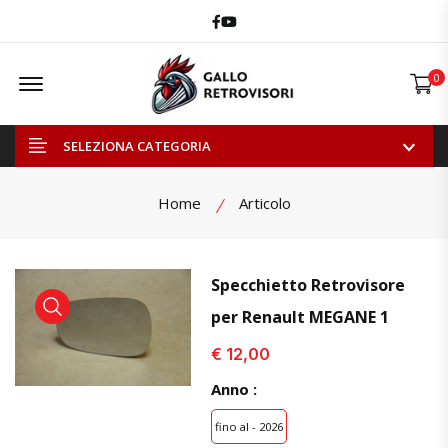
Facebook
Youtube
Offcanvas Menu Open
0
SELEZIONA CATEGORIA
Home
Articolo
Specchietto Retrovisore
per Renault MEGANE 1
visualizza prodotto
visualizza prodotto
visual
€ 12,00
Anno :
fino al - 2026