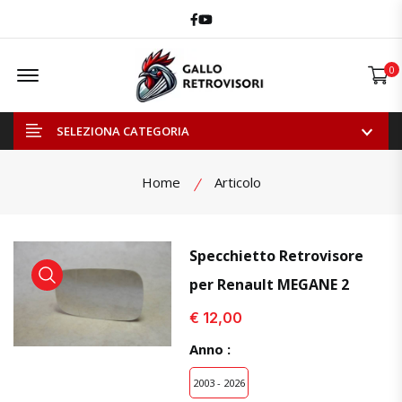
Facebook
Youtube
Offcanvas Menu Open
0
SELEZIONA CATEGORIA
Home
Articolo
Specchietto Retrovisore
per Renault MEGANE 2
visualizza prodotto
visualizza prodotto
visual
€ 12,00
Anno :
2003 - 2026