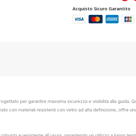
Acquisto Sicuro Garantito
progettato per garantire massima sicurezza e visibilità alla guida
zato con materiali resistenti con vetro ad alta definizione, offre un
 robusto e resistente all`usura, garantendo un utilizzo a lungo term