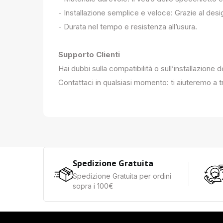
- Installazione semplice e veloce: Grazie al des
- Durata nel tempo e resistenza all’usura.
Supporto Clienti
Hai dubbi sulla compatibilità o sull’installazione 
Contattaci in qualsiasi momento: ti aiuteremo a tr
Spedizione Gratuita
Spedizione Gratuita per ordini
sopra i 100€