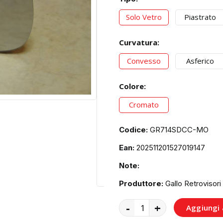
Solo Vetro
Piastrato
Curvatura:
Convesso
Asferico
Colore:
Cromato
Codice:
GR714SDCC-MO
Ean:
202511201527019147
Note:
Produttore:
Gallo Retrovisori
-
+
Aggiungi a