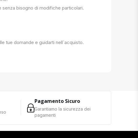
e senza bisogno di modifiche particolari.
 alle tue domande e guidarti nell`acquisto.
Pagamento Sicuro
Garantiamo la sicurezza dei
reso
pagamenti