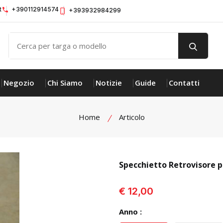
t
+390112914574
+393932984299
Negozio
Chi Siamo
Notizie
Guide
Contatti
Home
Articolo
Specchietto Retrovisore 
visualizza prodotto
€ 12,00
Anno :