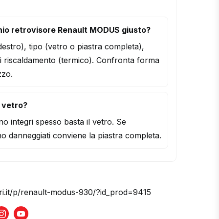
hio retrovisore Renault MODUS giusto?
/destro), tipo (vetro o piastra completa),
i riscaldamento (termico). Confronta forma
zzo.
l vetro?
o integri spesso basta il vetro. Se
o danneggiati conviene la piastra completa.
ori.it/p/renault-modus-930/?id_prod=9415
book
Instagram
Youtube