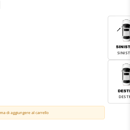
SINIS
DEST
ima di aggiungere al carrello