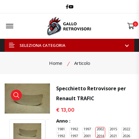
Facebook
Youtube
Offcanvas Menu Open
0
SELEZIONA CATEGORIA
Home
Articolo
Specchietto Retrovisore per
Renault TRAFIC
visualizza prodotto
visualizza prodotto
€ 13,00
Anno :
1981
1992
1997
2002
2015
2022
-
-
-
-
-
-
1992
1997
2001
2014
2021
2026