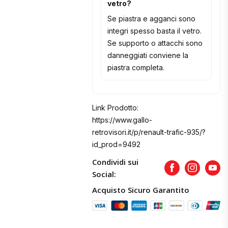
vetro?
Se piastra e agganci sono
integri spesso basta il vetro.
Se supporto o attacchi sono
danneggiati conviene la
piastra completa.
Link Prodotto:
https://www.gallo-
retrovisori.it/p/renault-trafic-935/?
id_prod=9492
Condividi sui
Facebook
Instagram
Yout
Social:
Acquisto Sicuro Garantito