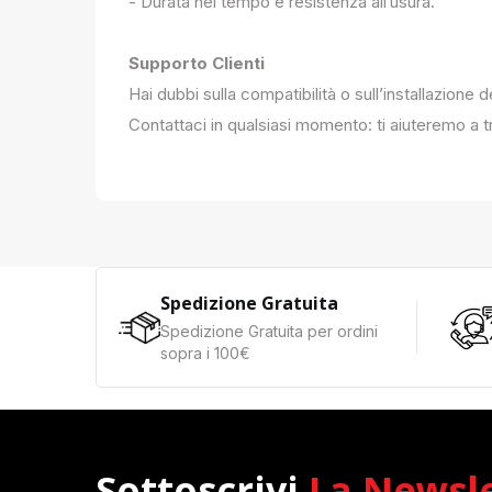
- Durata nel tempo e resistenza all’usura.
Supporto Clienti
Hai dubbi sulla compatibilità o sull’installazione 
Contattaci in qualsiasi momento: ti aiuteremo a tr
Spedizione Gratuita
Spedizione Gratuita per ordini
sopra i 100€
Sottoscrivi
La Newsl