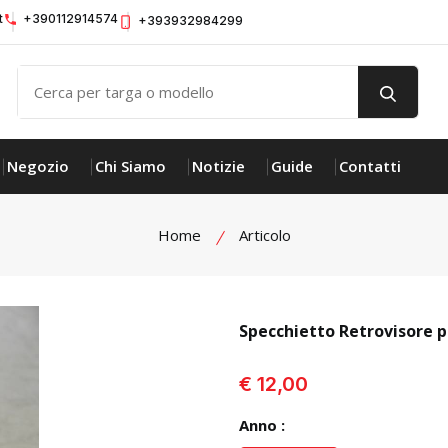
t
+390112914574
+393932984299
Negozio
Chi Siamo
Notizie
Guide
Contatti
Home
Articolo
Specchietto Retrovisore p
visualizza prodotto
€ 12,00
Anno :