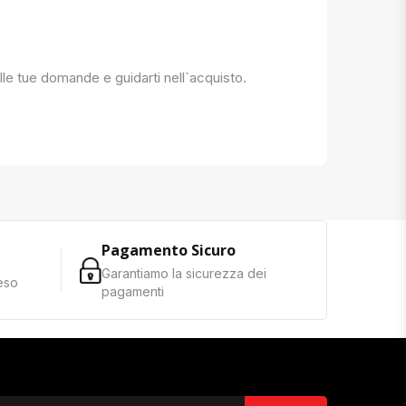
 alle tue domande e guidarti nell`acquisto.
Pagamento Sicuro
Garantiamo la sicurezza dei
reso
pagamenti