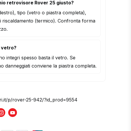
io retrovisore Rover 25 giusto?
/destro), tipo (vetro o piastra completa),
i riscaldamento (termico). Confronta forma
zzo.
l vetro?
o integri spesso basta il vetro. Se
o danneggiati conviene la piastra completa.
ori.it/p/rover-25-942/?id_prod=9554
book
Instagram
Youtube