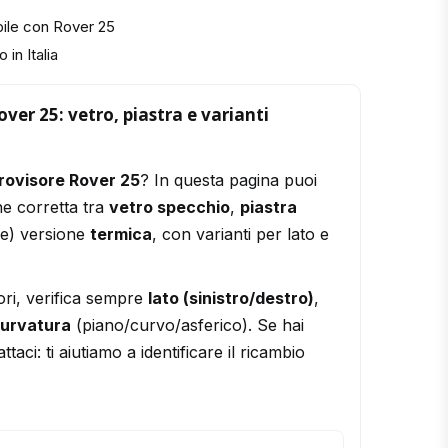
ile con Rover 25
 in Italia
ver 25: vetro, piastra e varianti
rovisore Rover 25
? In questa pagina puoi
ne corretta tra
vetro specchio
,
piastra
le) versione
termica
, con varianti per lato e
ori, verifica sempre
lato (sinistro/destro)
,
urvatura
(piano/curvo/asferico). Se hai
ttaci: ti aiutiamo a identificare il ricambio