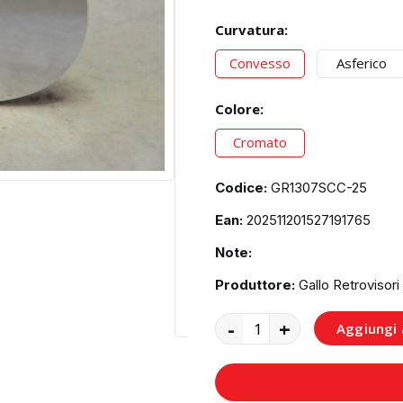
Curvatura:
Convesso
Asferico
Colore:
Cromato
Codice:
GR1307SCC-25
Ean:
202511201527191765
Note:
Produttore:
Gallo Retrovisori
-
+
Aggiungi a