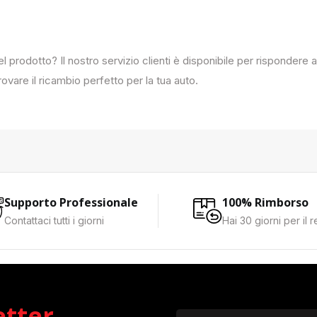
del prodotto? Il nostro servizio clienti è disponibile per rispondere
ovare il ricambio perfetto per la tua auto.
Supporto Professionale
100% Rimborso
Contattaci tutti i giorni
Hai 30 giorni per il 
etter