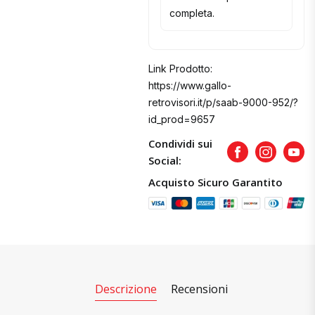
completa.
Link Prodotto:
https://www.gallo-
retrovisori.it/p/saab-9000-952/?
id_prod=9657
Condividi sui
Facebook
Instagram
Yout
Social:
Acquisto Sicuro Garantito
Descrizione
Recensioni