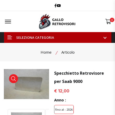
Facebook
Youtube
Offcanvas Menu Open
0
SELEZIONA CATEGORIA
Home
Articolo
Specchietto Retrovisore
per Saab 9000
visualizza prodotto
visualizza prodotto
€ 12,00
Anno :
fino al - 2026