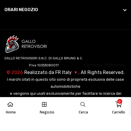
ORARI NEGOZIO
GALLO RETROVISORI S.N.C. DI GALLO BRUNO & C.
Consenso Preferenze
P.Iva 10333080017
©
2026
Realizzato da
FR Italy
♥
. All Rights Reserved.
I marchi citati in questo sito sono di proprietà esclusiva delle case
automobilistiche
e vengono qui usati esclusivamente per facilitare la ricerca dei
veicoli ai nostri clienti.
0
Home
Negozio
Cerca
Carrello