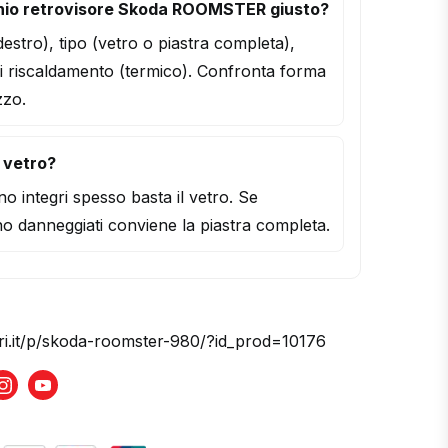
hio retrovisore Skoda ROOMSTER giusto?
/destro), tipo (vetro o piastra completa),
i riscaldamento (termico). Confronta forma
zzo.
l vetro?
o integri spesso basta il vetro. Se
o danneggiati conviene la piastra completa.
ori.it/p/skoda-roomster-980/?id_prod=10176
book
Instagram
Youtube