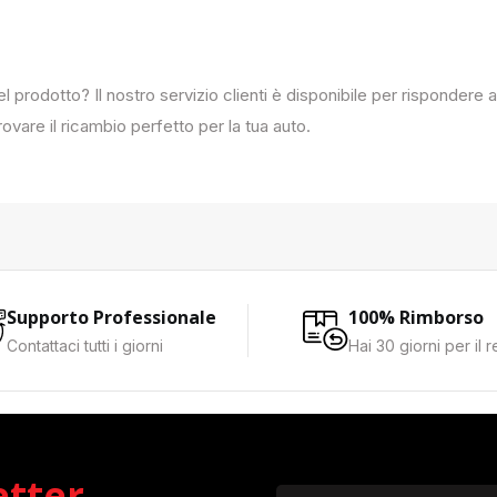
del prodotto? Il nostro servizio clienti è disponibile per rispondere
ovare il ricambio perfetto per la tua auto.
Supporto Professionale
100% Rimborso
Contattaci tutti i giorni
Hai 30 giorni per il 
etter