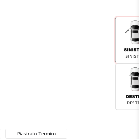
SINIS
DEST
Piastrato Termico