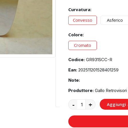
Curvatura:
Convesso
Asferico
Colore:
Cromato
Codice:
GR931SCC-R
Ean:
202511201528401259
Note:
Produttore:
Gallo Retrovisori
-
+
Aggiungi a