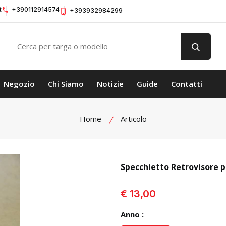
t
+390112914574
+393932984299
Negozio
Chi Siamo
Notizie
Guide
Contatti
Home
Articolo
Specchietto Retrovisore
visualizza prodotto
€ 13,00
Anno :