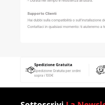
- Durata nel tempo e resistenza all’usura.
Supporto Clienti
Hai dubbi sulla compatibilità o sull’installazione 
Contattaci in qualsiasi momento: ti aiuteremo a tr
Spedizione Gratuita
Spedizione Gratuita per ordini
sopra i 100€
Sottoscrivi
La Newsl