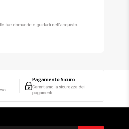
 alle tue domande e guidarti nell`acquisto.
Pagamento Sicuro
Garantiamo la sicurezza dei
reso
pagamenti