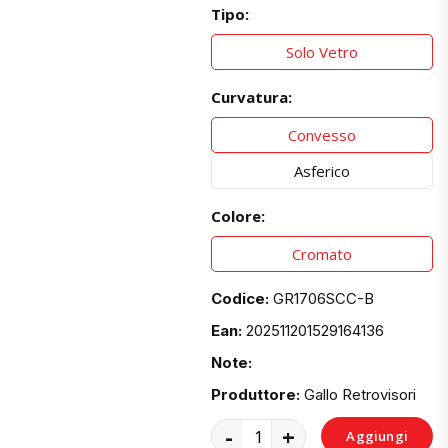
Tipo:
Solo Vetro
Curvatura:
Convesso
Asferico
Colore:
Cromato
Codice:
GR1706SCC-B
Ean:
202511201529164136
Note:
Produttore:
Gallo Retrovisori
-
+
Aggiungi