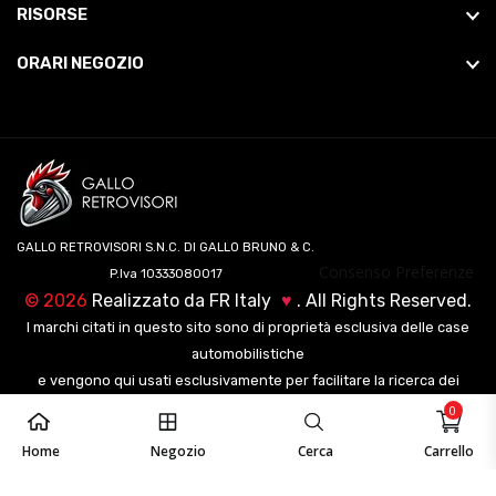
RISORSE
ORARI NEGOZIO
GALLO RETROVISORI S.N.C. DI GALLO BRUNO & C.
Consenso Preferenze
P.Iva 10333080017
©
2026
Realizzato da
FR Italy
♥
. All Rights Reserved.
I marchi citati in questo sito sono di proprietà esclusiva delle case
automobilistiche
e vengono qui usati esclusivamente per facilitare la ricerca dei
veicoli ai nostri clienti.
0
Home
Negozio
Cerca
Carrello