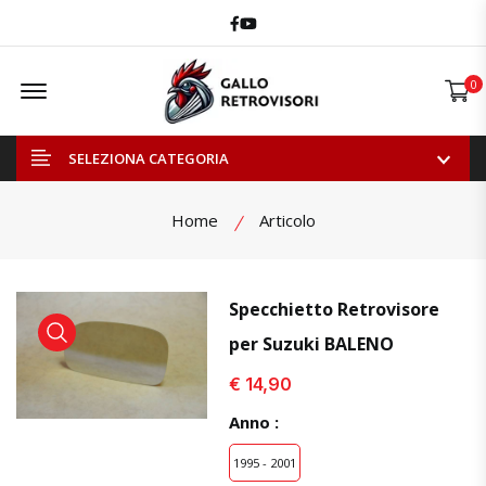
Facebook
Youtube
Offcanvas Menu Open
0
SELEZIONA CATEGORIA
Home
Articolo
Specchietto Retrovisore
per Suzuki BALENO
visualizza prodotto
visualizza prodotto
visual
€ 14,90
Anno :
1995 - 2001