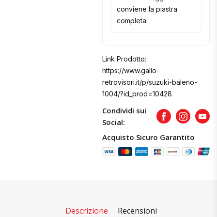
conviene la piastra
completa.
Link Prodotto:
https://www.gallo-
retrovisori.it/p/suzuki-baleno-
1004/?id_prod=10428
Condividi sui
Facebook
Instagram
Yout
Social:
Acquisto Sicuro Garantito
Descrizione
Recensioni