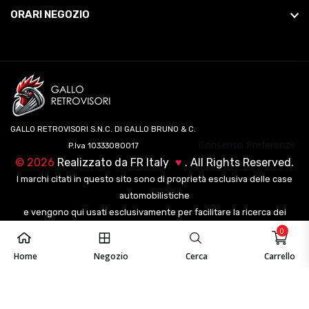
ORARI NEGOZIO
GALLO RETROVISORI S.N.C. DI GALLO BRUNO & C.
Consenso Preferenze
P.Iva 10333080017
©
2026
Realizzato da
FR Italy
♥
. All Rights Reserved.
I marchi citati in questo sito sono di proprietà esclusiva delle case
automobilistiche
e vengono qui usati esclusivamente per facilitare la ricerca dei
veicoli ai nostri clienti.
0
Home
Negozio
Cerca
Carrello