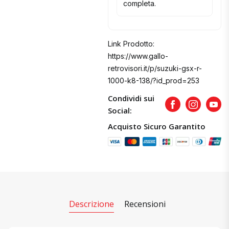
completa.
Link Prodotto:
https://www.gallo-
retrovisori.it/p/suzuki-gsx-r-
1000-k8-138/?id_prod=253
Condividi sui
Facebook
Instagram
Yout
Social:
Acquisto Sicuro Garantito
Descrizione
Recensioni