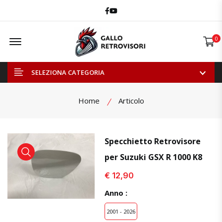
Facebook
Youtube
Offcanvas Menu Open
0
SELEZIONA CATEGORIA
Home
Articolo
Specchietto Retrovisore
per Suzuki GSX R 1000 K8
visualizza prodotto
visualizza prodotto
visual
€ 12,90
Anno :
2001 - 2026