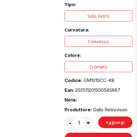
Tipo:
Solo Vetro
Curvatura:
Convesso
Colore:
Cromato
Codice:
GM101SCC-K8
Ean:
202511201500595667
Note:
Produttore:
Gallo Retrovisori
-
+
Aggiungi
al