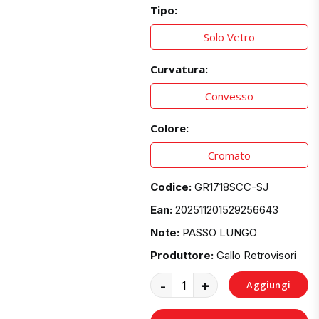
Tipo:
Solo Vetro
Curvatura:
Convesso
Colore:
Cromato
Codice:
GR1718SCC-SJ
Ean:
202511201529256643
Note:
PASSO LUNGO
Produttore:
Gallo Retrovisori
-
+
Aggiungi
al