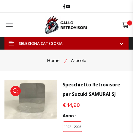
Facebook
Youtube
Offcanvas Menu Open
0
SELEZIONA CATEGORIA
Home
Articolo
Specchietto Retrovisore
per Suzuki SAMURAI SJ
visualizza prodotto
visualizza prodotto
visual
€ 14,90
Anno :
1992 - 2026