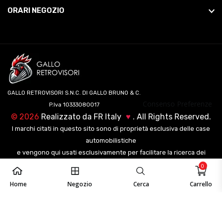
ORARI NEGOZIO
GALLO RETROVISORI S.N.C. DI GALLO BRUNO & C.
Consenso Preferenze
P.Iva 10333080017
©
2026
Realizzato da
FR Italy
♥
. All Rights Reserved.
I marchi citati in questo sito sono di proprietà esclusiva delle case
automobilistiche
e vengono qui usati esclusivamente per facilitare la ricerca dei
veicoli ai nostri clienti.
0
Home
Negozio
Cerca
Carrello