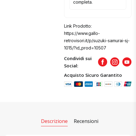
completa.
Link Prodotto:
https://www.gallo-
retrovisori.it/p/suzuki-samurai-sj-
1015/?id_prod=10507
Condividi sui
Facebook
Instagram
Yout
Social:
Acquisto Sicuro Garantito
Descrizione
Recensioni