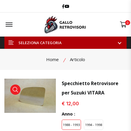
Facebook
Youtube
Offcanvas Menu Open
0
SELEZIONA CATEGORIA
Home
Articolo
Specchietto Retrovisore
per Suzuki VITARA
visualizza prodotto
visualizza prodotto
visual
€ 12,00
Anno :
1988 - 1993
1994 - 1998