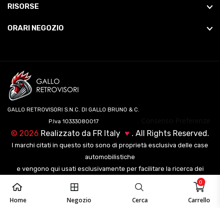
RISORSE
ORARI NEGOZIO
GALLO RETROVISORI S.N.C. DI GALLO BRUNO & C.
Consenso Preferenze
P.Iva 10333080017
©
2026
Realizzato da
FR Italy
♥
. All Rights Reserved.
I marchi citati in questo sito sono di proprietà esclusiva delle case
automobilistiche
e vengono qui usati esclusivamente per facilitare la ricerca dei
veicoli ai nostri clienti.
0
Home
Negozio
Cerca
Carrello