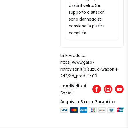
basta il vetro. Se
supporto o attacchi
sono danneggiati
conviene la piastra
completa.
Link Prodotto:
https://www.gallo-
retrovisori.it/p/suzuki-wagon-r-
243/?id_prod=1409
Condividi sui
Facebook
Instagram
Yout
Social:
Acquisto Sicuro Garantito