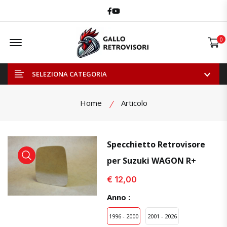
Facebook
Youtube
Offcanvas Menu Open
0
SELEZIONA CATEGORIA
Home
Articolo
Specchietto Retrovisore
per Suzuki WAGON R+
visualizza prodotto
visualizza prodotto
€ 12,00
Anno :
1996 - 2000
2001 - 2026