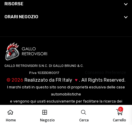
RISORSE
ORARI NEGOZIO
GALLO RETROVISORI S.N.C. DI GALLO BRUNO & C.
Consenso Preferenze
P.Iva 10333080017
©
2026
Realizzato da
FR Italy
♥
. All Rights Reserved.
I marchi citati in questo sito sono di proprietà esclusiva delle case
automobilistiche
e vengono qui usati esclusivamente per facilitare la ricerca dei
veicoli ai nostri clienti.
0
Home
Negozio
Cerca
Carrello