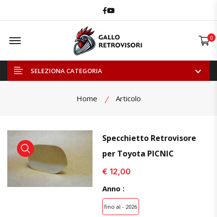
Facebook
Youtube
Offcanvas Menu Open
0
SELEZIONA CATEGORIA
Home
Articolo
Specchietto Retrovisore
per Toyota PICNIC
visualizza prodotto
visualizza prodotto
visual
€ 12,00
Anno :
fino al - 2026