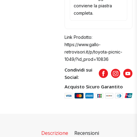
conviene la piastra
completa.
Link Prodotto:
https://www.gallo-
retrovisori.it/p/toyota-picnic-
1049/?id_prod=10836
Condividi sui
Facebook
Instagram
Yout
Social:
Acquisto Sicuro Garantito
Descrizione
Recensioni