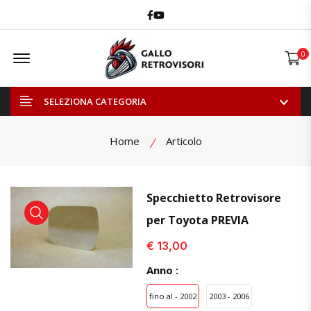
Facebook
Youtube
Offcanvas Menu Open
0
SELEZIONA CATEGORIA
Home
Articolo
Specchietto Retrovisore
per Toyota PREVIA
visualizza prodotto
visualizza prodotto
visual
€ 13,00
Anno :
fino al - 2002
2003 - 2006