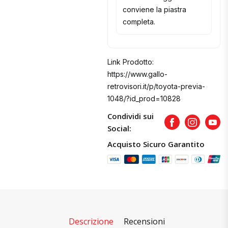
conviene la piastra
completa.
Link Prodotto:
https://www.gallo-
retrovisori.it/p/toyota-previa-
1048/?id_prod=10828
Condividi sui
Facebook
Instagram
Yout
Social:
Acquisto Sicuro Garantito
Descrizione
Recensioni