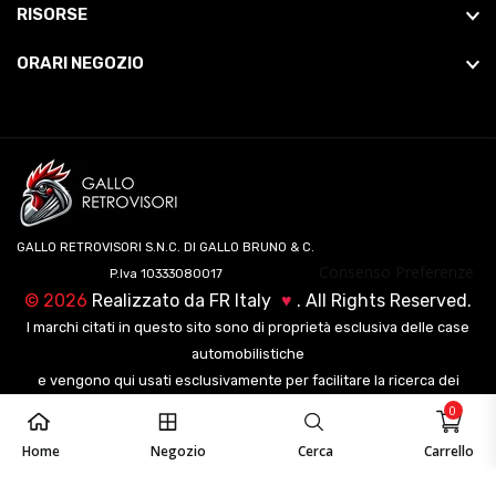
RISORSE
ORARI NEGOZIO
GALLO RETROVISORI S.N.C. DI GALLO BRUNO & C.
Consenso Preferenze
P.Iva 10333080017
©
2026
Realizzato da
FR Italy
♥
. All Rights Reserved.
I marchi citati in questo sito sono di proprietà esclusiva delle case
automobilistiche
e vengono qui usati esclusivamente per facilitare la ricerca dei
veicoli ai nostri clienti.
0
Home
Negozio
Cerca
Carrello