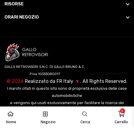
RISORSE
ORARI NEGOZIO
GALLO RETROVISORI S.N.C. DI GALLO BRUNO & C.
Consenso Preferenze
P.Iva 10333080017
©
2026
Realizzato da
FR Italy
♥
. All Rights Reserved.
I marchi citati in questo sito sono di proprietà esclusiva delle case
automobilistiche
e vengono qui usati esclusivamente per facilitare la ricerca dei
veicoli ai nostri clienti.
0
Home
Negozio
Cerca
Carrello