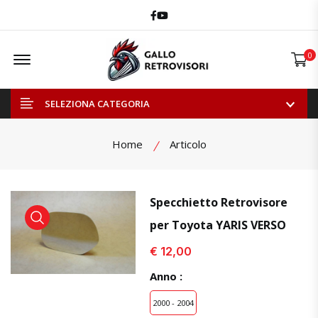
Facebook
Youtube
Offcanvas Menu Open
0
SELEZIONA CATEGORIA
Home
Articolo
Specchietto Retrovisore
per Toyota YARIS VERSO
visualizza prodotto
visualizza prodotto
visual
€ 12,00
Anno :
2000 - 2004