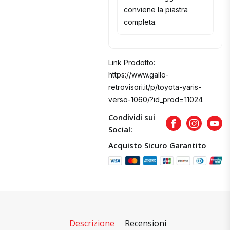
conviene la piastra
completa.
Link Prodotto:
https://www.gallo-
retrovisori.it/p/toyota-yaris-
verso-1060/?id_prod=11024
Condividi sui
Facebook
Instagram
Yout
Social:
Acquisto Sicuro Garantito
Descrizione
Recensioni