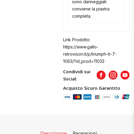
sono danneggiati
conviene la piastra
completa.
Link Prodotto:
https://www.gallo-
retrovisori.it/p/triumph-tr-7-
1063/?id_prod=11033
Condividi sui
Facebook
Instagram
Yout
Social:
Acquisto Sicuro Garantito
Descrizione
Recensioni