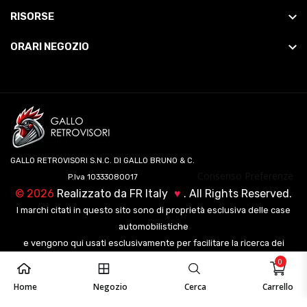
RISORSE
ORARI NEGOZIO
GALLO RETROVISORI S.N.C. DI GALLO BRUNO & C.
Consenso Preferenze
P.Iva 10333080017
©
2026
Realizzato da
FR Italy
♥
. All Rights Reserved.
I marchi citati in questo sito sono di proprietà esclusiva delle case
automobilistiche
e vengono qui usati esclusivamente per facilitare la ricerca dei
veicoli ai nostri clienti.
0
Home
Negozio
Cerca
Carrello