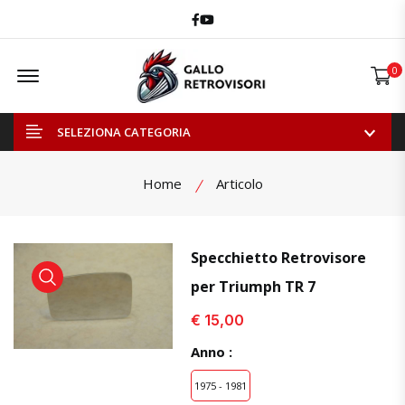
Facebook
Youtube
Offcanvas Menu Open
0
SELEZIONA CATEGORIA
Home
Articolo
Specchietto Retrovisore
per Triumph TR 7
visualizza prodotto
visualizza prodotto
visual
€ 15,00
Anno :
1975 - 1981