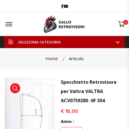
Facebook
Youtube
Offcanvas Menu Open
0
SELEZIONA CATEGORIA
Home
Articolo
Specchietto Retrovisore
per Valtra VALTRA
visualizza prodotto
visualizza prodotto
ACV0759280 -0F 304
€ 18,00
Anno :