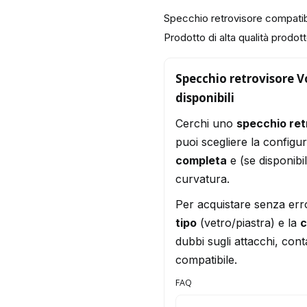
Specchio retrovisore compati
Prodotto di alta qualità prodotto
Specchio retrovisore V
disponibili
Cerchi uno
specchio re
puoi scegliere la configu
completa
e (se disponibi
curvatura.
Per acquistare senza err
tipo
(vetro/piastra) e la
c
dubbi sugli attacchi, conta
compatibile.
FAQ