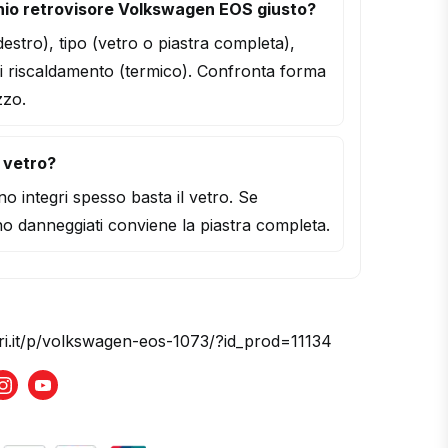
hio retrovisore Volkswagen EOS giusto?
/destro), tipo (vetro o piastra completa),
i riscaldamento (termico). Confronta forma
zzo.
l vetro?
o integri spesso basta il vetro. Se
o danneggiati conviene la piastra completa.
ori.it/p/volkswagen-eos-1073/?id_prod=11134
book
Instagram
Youtube