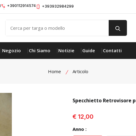
t
+390112914574
+393932984299
Negozio
Chi Siamo
Notizie
Guide
Contatti
Home
Articolo
Specchietto Retrovisore 
visualizza prodotto
€ 12,00
Anno :