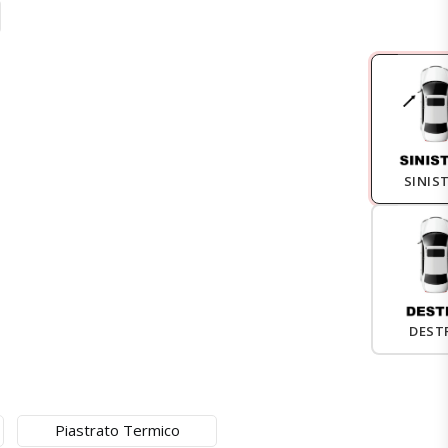
SINIS
DEST
Piastrato Termico