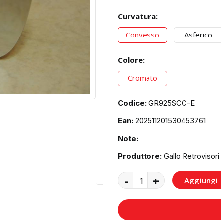
Curvatura:
Convesso
Asferico
Colore:
Cromato
Codice:
GR925SCC-E
Ean:
202511201530453761
Note:
Produttore:
Gallo Retrovisori
-
+
Aggiungi a