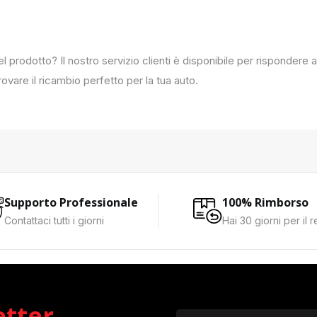
del prodotto? Il nostro servizio clienti è disponibile per rispondere
ovare il ricambio perfetto per la tua auto.
Supporto Professionale
100% Rimborso
Contattaci tutti i giorni
Hai 30 giorni per il 
etter