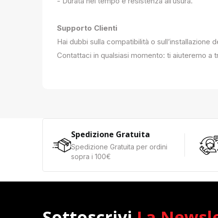
- Durata nel tempo e resistenza all’usura.
Supporto Clienti
Hai dubbi sulla compatibilità o sull’installazione 
Contattaci in qualsiasi momento: ti aiuteremo a tr
Spedizione Gratuita
Spedizione Gratuita per ordini
sopra i 100€
Sottoscrivi
La Newsl