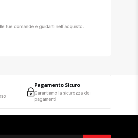
 alle tue domande e guidarti nell`acquisto.
Pagamento Sicuro
Garantiamo la sicurezza dei
reso
pagamenti