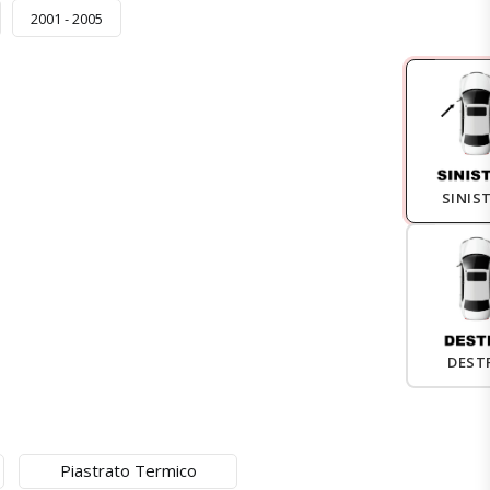
2001 - 2005
SINIS
DEST
Piastrato Termico