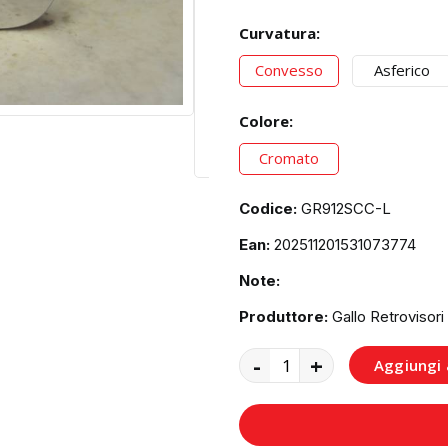
Curvatura:
Convesso
Asferico
Colore:
Cromato
Codice:
GR912SCC-L
Ean:
202511201531073774
Note:
Produttore:
Gallo Retrovisori
-
+
Aggiungi a