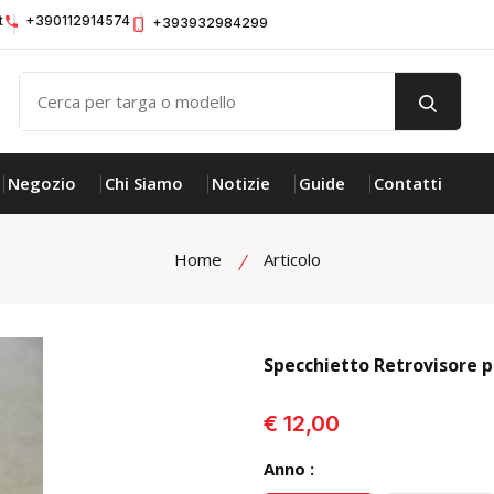
t
+390112914574
+393932984299
Negozio
Chi Siamo
Notizie
Guide
Contatti
Home
Articolo
Specchietto Retrovisore
visualizza prodotto
€ 12,00
Anno :