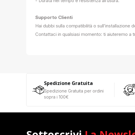
- Durata nel tempo e resistenza all’usura.
Supporto Clienti
Hai dubbi sulla compatibilità o sull’installazione 
Contattaci in qualsiasi momento: ti aiuteremo a tr
Spedizione Gratuita
Spedizione Gratuita per ordini
sopra i 100€
Sottoscrivi
La Newsl