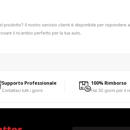
del prodotto? Il nostro servizio clienti è disponibile per rispondere
ovare il ricambio perfetto per la tua auto.
Supporto Professionale
100% Rimborso
Contattaci tutti i giorni
Hai 30 giorni per il 
etter