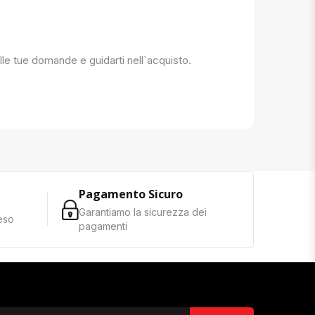
 alle tue domande e guidarti nell`acquisto.
Pagamento Sicuro
Garantiamo la sicurezza dei
reso
pagamenti