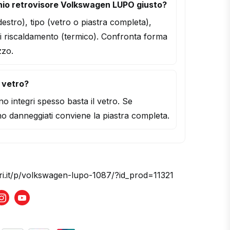
hio retrovisore Volkswagen LUPO giusto?
/destro), tipo (vetro o piastra completa),
i riscaldamento (termico). Confronta forma
zzo.
l vetro?
o integri spesso basta il vetro. Se
o danneggiati conviene la piastra completa.
ori.it/p/volkswagen-lupo-1087/?id_prod=11321
book
Instagram
Youtube