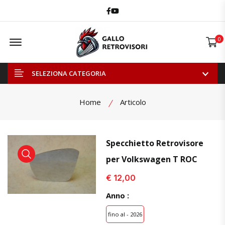
Facebook
Youtube
Offcanvas Menu Open
0
SELEZIONA CATEGORIA
Home
Articolo
Specchietto Retrovisore
per Volkswagen T ROC
visualizza prodotto
visualizza prodotto
visual
€ 12,00
Anno :
fino al - 2026