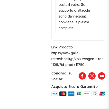
basta il vetro. Se
supporto o attacchi
sono danneggiati
conviene la piastra
completa.
Link Prodotto:
https://www.gallo-
retrovisori.it/p/volkswagen-t-roc-
1106/?id_prod=11750
Condividi sui
Facebook
Instagram
Yout
Social:
Acquisto Sicuro Garantito